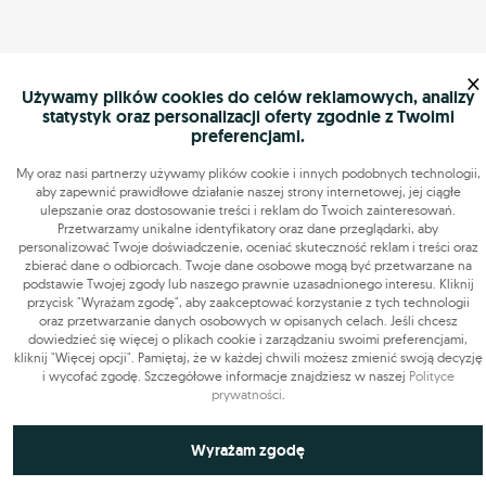
×
Używamy plików cookies do celów reklamowych, analizy
statystyk oraz personalizacji oferty zgodnie z Twoimi
preferencjami.
My oraz nasi partnerzy używamy plików cookie i innych podobnych technologii,
aby zapewnić prawidłowe działanie naszej strony internetowej, jej ciągłe
ulepszanie oraz dostosowanie treści i reklam do Twoich zainteresowań.
Przetwarzamy unikalne identyfikatory oraz dane przeglądarki, aby
personalizować Twoje doświadczenie, oceniać skuteczność reklam i treści oraz
zbierać dane o odbiorcach. Twoje dane osobowe mogą być przetwarzane na
podstawie Twojej zgody lub naszego prawnie uzasadnionego interesu. Kliknij
przycisk "Wyrażam zgodę", aby zaakceptować korzystanie z tych technologii
oraz przetwarzanie danych osobowych w opisanych celach. Jeśli chcesz
dowiedzieć się więcej o plikach cookie i zarządzaniu swoimi preferencjami,
kliknij "Więcej opcji". Pamiętaj, że w każdej chwili możesz zmienić swoją decyzję
i wycofać zgodę. Szczegółowe informacje znajdziesz w naszej
Polityce
prywatności
.
Niezbędne do funkcjonowania strony
Wyrażam zgodę