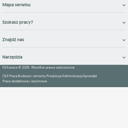
Mapa serwisu
Szukasz pracy?
Znajdź nas
Narzędzia
OLX-praca © 2026. Wszelkie prawa zastrzeżone.
OLX Praca
Budowa i remonty
Produkcja
Administracja
Sprzedaż
Praca dodatkowa i sezonowa