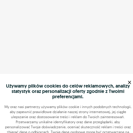
×
Używamy plików cookies do celów reklamowych, analizy
statystyk oraz personalizacji oferty zgodnie z Twoimi
preferencjami.
My oraz nasi partnerzy używamy plików cookie i innych podobnych technologii,
aby zapewnić prawidłowe działanie naszej strony internetowej, jej ciągłe
ulepszanie oraz dostosowanie treści i reklam do Twoich zainteresowań.
Przetwarzamy unikalne identyfikatory oraz dane przeglądarki, aby
personalizować Twoje doświadczenie, oceniać skuteczność reklam i treści oraz
zbierać dane o odbiorcach. Twoje dane osobowe mogą być przetwarzane na