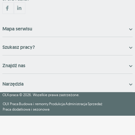
Mapa serwisu
Szukasz pracy?
Znajdź nas
Narzędzia
OLX-praca © 2026. Wszelkie prawa zastrzeżone.
OLX Praca
Budowa i remonty
Produkcja
Administracja
Sprzedaż
Praca dodatkowa i sezonowa