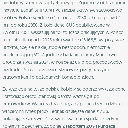
niedobory talentów zajęły 4 pozycję.
Zgodnie z obliczeniami
Instytutu Badań Strukturalnych liczba aktywnych zawodowo
osób w Polsce spadnie o 1 milion do 2030 roku i o ponad 4
mln do roku 2050.
Z kolei dane GUS opublikowane w
kwietniu 2024 wskazują na to, że liczba pracujących w Polsce
na koniec listopada 2023 roku wyniosła 15.166,5 tys. przy stale
utrzymującej się niskiej stopie bezrobocia, nieznacznie
przekraczającej 5%.
Zgodnie z badaniem firmy Manpower
Group ze stycznia 2024, w Polsce aż 66 proc. pracodawców
ma trudności w obsadzaniu stanowisk pracy nowymi
pracownikami o pożądanych kompetencjach.
Ze względu na to, że polskie kobiety są dobrze wykształcone
i przedsiębiorcze, stanowią bardzo ważną grupę
pracowników. Warto zadbać o to, aby po urodzeniu dziecka
wracały na rynek pracy. Jednak dzisiejsze
dane z ZUS,
pokazują, że aktywność zawodowa mam spada z każdym
kolejnym dzieckiem. Zgodnie z
raportem ZUS i Fundacji