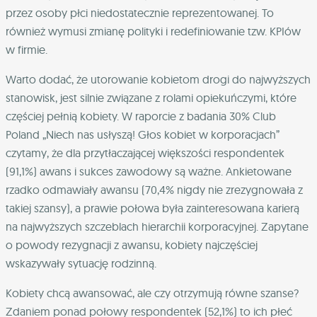
przez osoby płci niedostatecznie reprezentowanej.
To
również wymusi zmianę polityki i redefiniowanie tzw. KPIów
w firmie.
Warto dodać, że utorowanie kobietom drogi do najwyższych
stanowisk, jest silnie związane z rolami opiekuńczymi, które
częściej pełnią kobiety.
W raporcie z badania 30% Club
Poland „Niech nas usłyszą! Głos kobiet w korporacjach”
czytamy, że dla przytłaczającej większości respondentek
(91,1%) awans i sukces zawodowy są ważne. Ankietowane
rzadko odmawiały awansu (70,4% nigdy nie zrezygnowała z
takiej szansy), a prawie połowa była zainteresowana karierą
na najwyższych szczeblach hierarchii korporacyjnej. Zapytane
o powody rezygnacji z awansu, kobiety najczęściej
wskazywały sytuację rodzinną.
Kobiety chcą awansować, ale czy otrzymują równe szanse?
Zdaniem ponad połowy respondentek (52,1%) to ich płeć