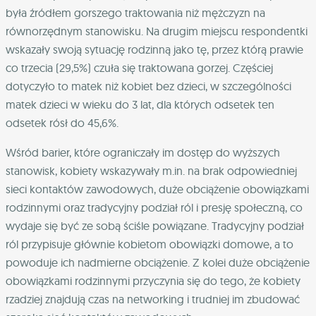
była źródłem gorszego traktowania niż mężczyzn na
równorzędnym stanowisku. Na drugim miejscu respondentki
wskazały swoją sytuację rodzinną jako tę, przez którą prawie
co trzecia (29,5%) czuła się traktowana gorzej. Częściej
dotyczyło to matek niż kobiet bez dzieci, w szczególności
matek dzieci w wieku do 3 lat, dla których odsetek ten
odsetek rósł do 45,6%.
Wśród barier, które ograniczały im dostęp do wyższych
stanowisk, kobiety wskazywały m.in. na brak odpowiedniej
sieci kontaktów zawodowych, duże obciążenie obowiązkami
rodzinnymi oraz tradycyjny podział ról i presję społeczną, co
wydaje się być ze sobą ściśle powiązane. Tradycyjny podział
ról przypisuje głównie kobietom obowiązki domowe, a to
powoduje ich nadmierne obciążenie. Z kolei duże obciążenie
obowiązkami rodzinnymi przyczynia się do tego, że kobiety
rzadziej znajdują czas na networking i trudniej im zbudować