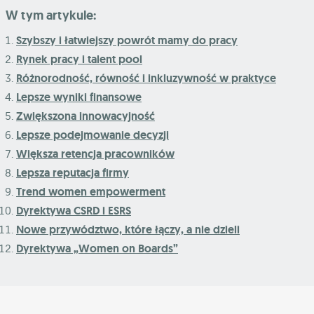
W tym artykule:
Szybszy i łatwiejszy powrót mamy do pracy
Rynek pracy i talent pool
Różnorodność, równość i inkluzywność w praktyce
Lepsze wyniki finansowe
Zwiększona innowacyjność
Lepsze podejmowanie decyzji
Większa retencja pracowników
Lepsza reputacja firmy
Trend women empowerment
Dyrektywa CSRD i ESRS
Nowe przywództwo, które łączy, a nie dzieli
Dyrektywa „Women on Boards”