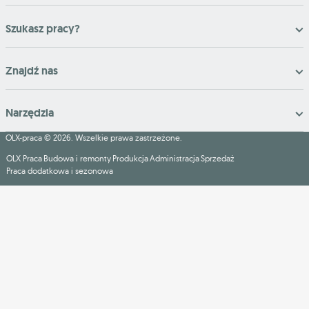
Szukasz pracy?
Znajdź nas
Narzędzia
OLX-praca © 2026. Wszelkie prawa zastrzeżone.
OLX Praca
Budowa i remonty
Produkcja
Administracja
Sprzedaż
Praca dodatkowa i sezonowa