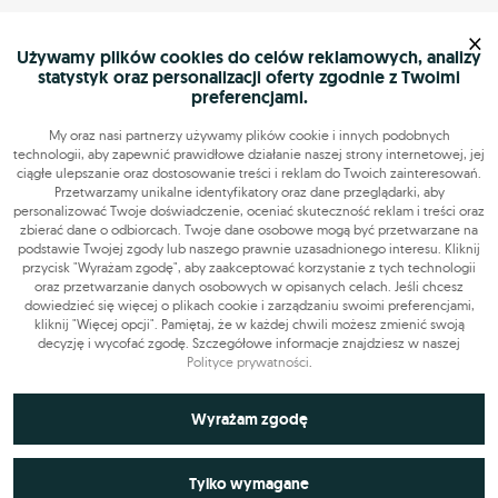
×
Używamy plików cookies do celów reklamowych, analizy
statystyk oraz personalizacji oferty zgodnie z Twoimi
preferencjami.
My oraz nasi partnerzy używamy plików cookie i innych podobnych
technologii, aby zapewnić prawidłowe działanie naszej strony internetowej, jej
ciągłe ulepszanie oraz dostosowanie treści i reklam do Twoich zainteresowań.
Przetwarzamy unikalne identyfikatory oraz dane przeglądarki, aby
personalizować Twoje doświadczenie, oceniać skuteczność reklam i treści oraz
zbierać dane o odbiorcach. Twoje dane osobowe mogą być przetwarzane na
podstawie Twojej zgody lub naszego prawnie uzasadnionego interesu. Kliknij
przycisk "Wyrażam zgodę", aby zaakceptować korzystanie z tych technologii
oraz przetwarzanie danych osobowych w opisanych celach. Jeśli chcesz
dowiedzieć się więcej o plikach cookie i zarządzaniu swoimi preferencjami,
kliknij "Więcej opcji". Pamiętaj, że w każdej chwili możesz zmienić swoją
decyzję i wycofać zgodę. Szczegółowe informacje znajdziesz w naszej
Polityce prywatności
.
Niezbędne do funkcjonowania strony
Wyrażam zgodę
Technicznie niezbędne pliki cookie odgrywają kluczową rolę w
Wykorzystywane do analiz statystycznych i
zapewnieniu prawidłowego działania strony internetowej. Obejmują
Tylko wymagane
pomiarów
one identyfikatory sesji, które pozwalają na rozpoznanie użytkownika