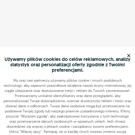
×
Używamy plików cookies do celów reklamowych, analizy
statystyk oraz personalizacji oferty zgodnie z Twoimi
preferencjami.
My oraz nasi partnerzy używamy plików cookie i innych podobnych
technologii, aby zapewnić prawidłowe działanie naszej strony internetowej, jej
ciągłe ulepszanie oraz dostosowanie treści i reklam do Twoich zainteresowań.
Przetwarzamy unikalne identyfikatory oraz dane przeglądarki, aby
personalizować Twoje doświadczenie, oceniać skuteczność reklam i treści oraz
zbierać dane o odbiorcach. Twoje dane osobowe mogą być przetwarzane na
podstawie Twojej zgody lub naszego prawnie uzasadnionego interesu. Kliknij
przycisk "Wyrażam zgodę", aby zaakceptować korzystanie z tych technologii
oraz przetwarzanie danych osobowych w opisanych celach. Jeśli chcesz
dowiedzieć się więcej o plikach cookie i zarządzaniu swoimi preferencjami,
kliknij "Więcej opcji". Pamiętaj, że w każdej chwili możesz zmienić swoją