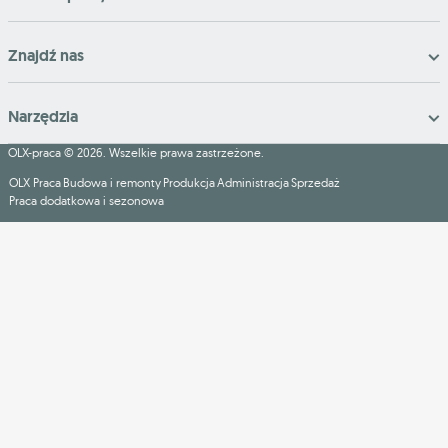
Znajdź nas
Narzędzia
OLX-praca © 2026. Wszelkie prawa zastrzeżone.
OLX Praca
Budowa i remonty
Produkcja
Administracja
Sprzedaż
Praca dodatkowa i sezonowa