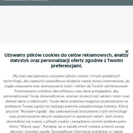
×
Używamy plików cookies do celów reklamowych, analizy
statystyk oraz personalizacji oferty zgodnie z Twoimi
preferencjami.
My oraz nasi partnerzy używamy plików cookie i innych podobnych
technologii, aby zapewnić prawidłowe działanie naszej strony internetowej, jej
ciągłe ulepszanie oraz dostosowanie treści i reklam do Twoich zainteresowań.
Przetwarzamy unikalne identyfikatory oraz dane przeglądarki, aby
personalizować Twoje doświadczenie, oceniać skuteczność reklam i treści oraz
zbierać dane o odbiorcach. Twoje dane osobowe mogą być przetwarzane na
podstawie Twojej zgody lub naszego prawnie uzasadnionego interesu. Kliknij
przycisk "Wyrażam zgodę", aby zaakceptować korzystanie z tych technologii
oraz przetwarzanie danych osobowych w opisanych celach. Jeśli chcesz
dowiedzieć się więcej o plikach cookie i zarządzaniu swoimi preferencjami,
kliknij "Więcej opcji". Pamiętaj, że w każdej chwili możesz zmienić swoją
decyzję i wycofać zgodę. Szczegółowe informacje znajdziesz w naszej