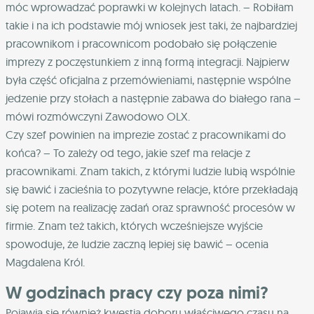
móc wprowadzać poprawki w kolejnych latach. – Robiłam
takie i na ich podstawie mój wniosek jest taki, że najbardziej
pracownikom i pracownicom podobało się połączenie
imprezy z poczęstunkiem z inną formą integracji. Najpierw
była część oficjalna z przemówieniami, następnie wspólne
jedzenie przy stołach a następnie zabawa do białego rana –
mówi rozmówczyni Zawodowo OLX.
Czy szef powinien na imprezie zostać z pracownikami do
końca? – To zależy od tego, jakie szef ma relacje z
pracownikami. Znam takich, z którymi ludzie lubią wspólnie
się bawić i zacieśnia to pozytywne relacje, które przekładają
się potem na realizację zadań oraz sprawność procesów w
firmie. Znam też takich, których wcześniejsze wyjście
spowoduje, że ludzie zaczną lepiej się bawić – ocenia
Magdalena Król.
W godzinach pracy czy poza nimi?
Pojawia się również kwestia doboru właściwego czasu na