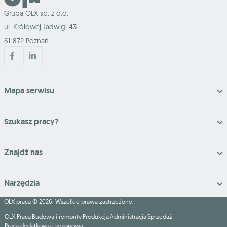
Grupa OLX sp. z o.o.
ul. Królowej Jadwigi 43
61-872 Poznań
Mapa serwisu
Szukasz pracy?
Znajdź nas
Narzędzia
OLX-praca © 2026. Wszelkie prawa zastrzeżone.
OLX Praca
Budowa i remonty
Produkcja
Administracja
Sprzedaż
Praca dodatkowa i sezonowa