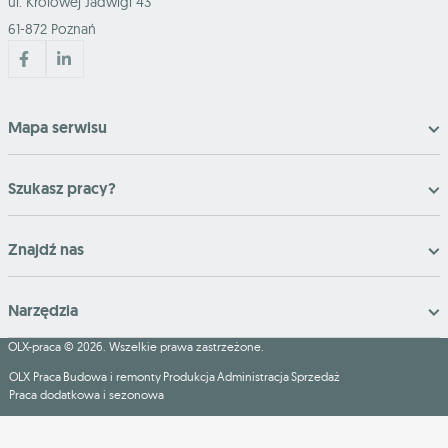
ul. Królowej Jadwigi 43
61-872 Poznań
Mapa serwisu
Szukasz pracy?
Znajdź nas
Narzędzia
OLX-praca © 2026. Wszelkie prawa zastrzeżone.
OLX Praca
Budowa i remonty
Produkcja
Administracja
Sprzedaż
Praca dodatkowa i sezonowa