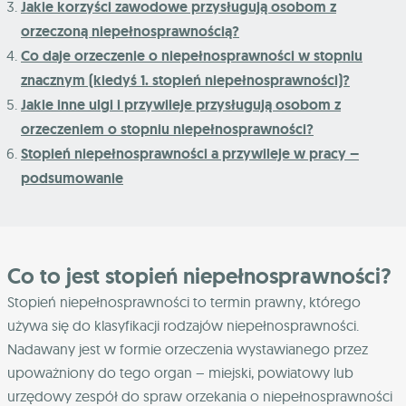
Jakie korzyści zawodowe przysługują osobom z
orzeczoną niepełnosprawnością?
Co daje orzeczenie o niepełnosprawności w stopniu
znacznym (kiedyś 1. stopień niepełnosprawności)?
Jakie inne ulgi i przywileje przysługują osobom z
orzeczeniem o stopniu niepełnosprawności?
Stopień niepełnosprawności a przywileje w pracy –
podsumowanie
Co to jest stopień niepełnosprawności?
Stopień niepełnosprawności to termin prawny, którego
używa się do klasyfikacji rodzajów niepełnosprawności.
Nadawany jest w formie orzeczenia wystawianego przez
upoważniony do tego organ – miejski, powiatowy lub
urzędowy zespół do spraw orzekania o niepełnosprawności