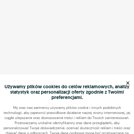
×
Używamy plików cookies do celów reklamowych, analizy
statystyk oraz personalizacji oferty zgodnie z Twoimi
preferencjami.
My oraz nasi partnerzy używamy plików cookie i innych podobnych
technologii, aby zapewnić prawidłowe działanie naszej strony internetowej, jej
ciągłe ulepszanie oraz dostosowanie treści i reklam do Twoich zainteresowań.
Przetwarzamy unikalne identyfikatory oraz dane przeglądarki, aby
personalizować Twoje doświadczenie, oceniać skuteczność reklam i treści oraz
zbierać dane o odbiorcach. Twoje dane osobowe mogą być przetwarzane na