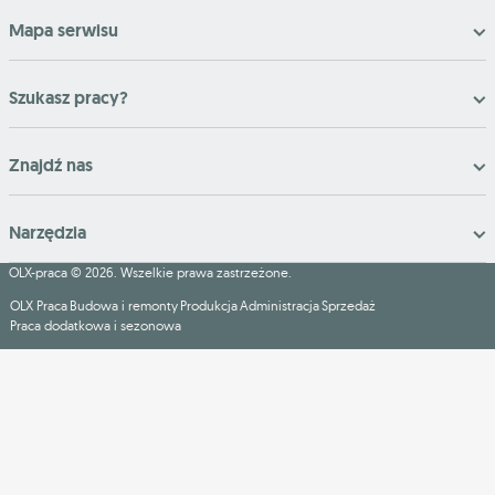
Mapa serwisu
Szukasz pracy?
Znajdź nas
Narzędzia
OLX-praca © 2026. Wszelkie prawa zastrzeżone.
OLX Praca
Budowa i remonty
Produkcja
Administracja
Sprzedaż
Praca dodatkowa i sezonowa