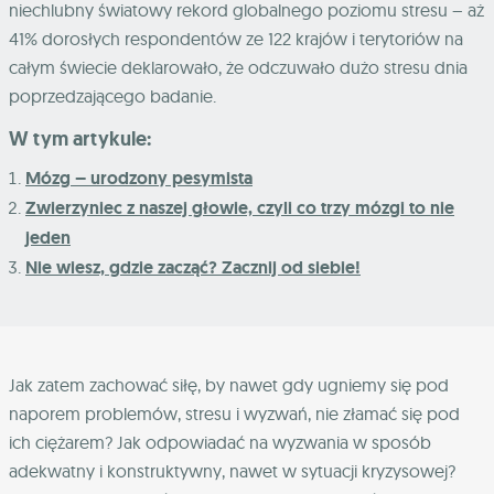
niechlubny światowy rekord globalnego poziomu stresu – aż
41% dorosłych respondentów ze 122 krajów i terytoriów na
całym świecie deklarowało, że odczuwało dużo stresu dnia
poprzedzającego badanie.
W tym artykule:
Mózg – urodzony pesymista
Zwierzyniec z naszej głowie, czyli co trzy mózgi to nie
jeden
Nie wiesz, gdzie zacząć? Zacznij od siebie!
Jak zatem zachować siłę, by nawet gdy ugniemy się pod
naporem problemów, stresu i wyzwań, nie złamać się pod
ich ciężarem? Jak odpowiadać na wyzwania w sposób
adekwatny i konstruktywny, nawet w sytuacji kryzysowej?