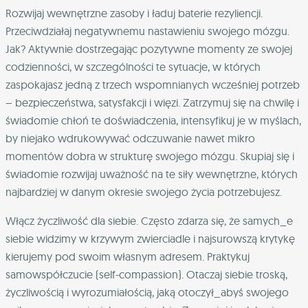
Rozwijaj wewnętrzne zasoby i ładuj baterie rezyliencji.
Przeciwdziałaj negatywnemu nastawieniu swojego mózgu.
Jak? Aktywnie dostrzegając pozytywne momenty ze swojej
codzienności, w szczególności te sytuacje, w których
zaspokajasz jedną z trzech wspomnianych wcześniej potrzeb
– bezpieczeństwa, satysfakcji i więzi. Zatrzymuj się na chwilę i
świadomie chłoń te doświadczenia, intensyfikuj je w myślach,
by niejako wdrukowywać odczuwanie nawet mikro
momentów dobra w strukturę swojego mózgu. Skupiaj się i
świadomie rozwijaj uważność na te siły wewnętrzne, których
najbardziej w danym okresie swojego życia potrzebujesz.
Włącz życzliwość dla siebie.
Często zdarza się, że samych_e
siebie widzimy w krzywym zwierciadle i najsurowszą krytykę
kierujemy pod swoim własnym adresem. Praktykuj
samowspółczucie (self-compassion). Otaczaj siebie troską,
życzliwością i wyrozumiałością, jaką otoczył_abyś swojego