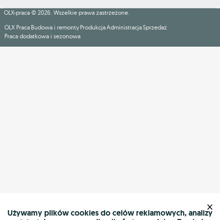
OLX-praca © 2026. Wszelkie prawa zastrzeżone.
OLX Praca
Budowa i remonty
Produkcja
Administracja
Sprzedaż
Praca dodatkowa i sezonowa
×
Używamy plików cookies do celów reklamowych, analizy