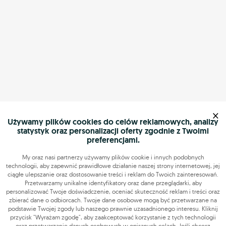
×
Używamy plików cookies do celów reklamowych, analizy
statystyk oraz personalizacji oferty zgodnie z Twoimi
preferencjami.
My oraz nasi partnerzy używamy plików cookie i innych podobnych
technologii, aby zapewnić prawidłowe działanie naszej strony internetowej, jej
ciągłe ulepszanie oraz dostosowanie treści i reklam do Twoich zainteresowań.
Przetwarzamy unikalne identyfikatory oraz dane przeglądarki, aby
personalizować Twoje doświadczenie, oceniać skuteczność reklam i treści oraz
zbierać dane o odbiorcach. Twoje dane osobowe mogą być przetwarzane na
podstawie Twojej zgody lub naszego prawnie uzasadnionego interesu. Kliknij
przycisk "Wyrażam zgodę", aby zaakceptować korzystanie z tych technologii
oraz przetwarzanie danych osobowych w opisanych celach. Jeśli chcesz