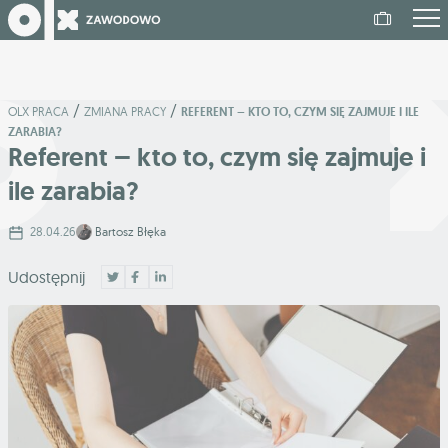
/
/
OLX PRACA
ZMIANA PRACY
REFERENT – KTO TO, CZYM SIĘ ZAJMUJE I ILE
ZARABIA?
Referent – kto to, czym się zajmuje i
ile zarabia?
28.04.26
Bartosz Błęka
Udostępnij