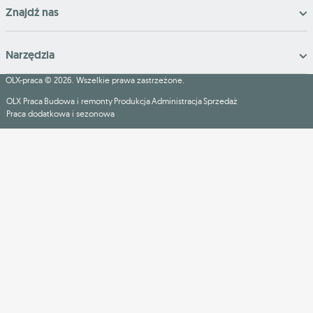
Znajdź nas
Narzędzia
OLX-praca © 2026. Wszelkie prawa zastrzeżone.
OLX Praca
Budowa i remonty
Produkcja
Administracja
Sprzedaż
Praca dodatkowa i sezonowa