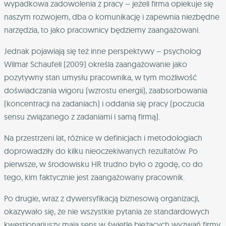
wypadkowa zadowolenia z pracy – jeżeli firma opiekuje się
naszym rozwojem, dba o komunikację i zapewnia niezbędne
narzędzia, to jako pracownicy będziemy zaangażowani.
Jednak pojawiają się też inne perspektywy – psycholog
Wilmar Schaufeli (2009) określa zaangażowanie jako
pozytywny stan umysłu pracownika, w tym możliwość
doświadczania wigoru (wzrostu energii), zaabsorbowania
(koncentracji na zadaniach) i oddania się pracy (poczucia
sensu związanego z zadaniami i samą firmą).
Na przestrzeni lat, różnice w definicjach i metodologiach
doprowadziły do kilku nieoczekiwanych rezultatów. Po
pierwsze, w środowisku HR trudno było o zgodę, co do
tego, kim faktycznie jest zaangażowany pracownik.
Po drugie, wraz z dywersyfikacją biznesową organizacji,
okazywało się, że nie wszystkie pytania ze standardowych
kwestionariuszy mają sens w świetle bieżących wyzwań firmy,