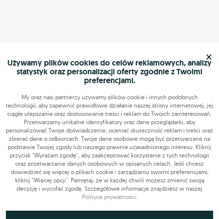
×
Używamy plików cookies do celów reklamowych, analizy
statystyk oraz personalizacji oferty zgodnie z Twoimi
preferencjami.
My oraz nasi partnerzy używamy plików cookie i innych podobnych
technologii, aby zapewnić prawidłowe działanie naszej strony internetowej, jej
ciągłe ulepszanie oraz dostosowanie treści i reklam do Twoich zainteresowań.
Przetwarzamy unikalne identyfikatory oraz dane przeglądarki, aby
personalizować Twoje doświadczenie, oceniać skuteczność reklam i treści oraz
zbierać dane o odbiorcach. Twoje dane osobowe mogą być przetwarzane na
podstawie Twojej zgody lub naszego prawnie uzasadnionego interesu. Kliknij
przycisk "Wyrażam zgodę", aby zaakceptować korzystanie z tych technologii
oraz przetwarzanie danych osobowych w opisanych celach. Jeśli chcesz
dowiedzieć się więcej o plikach cookie i zarządzaniu swoimi preferencjami,
kliknij "Więcej opcji". Pamiętaj, że w każdej chwili możesz zmienić swoją
decyzję i wycofać zgodę. Szczegółowe informacje znajdziesz w naszej
Polityce prywatności
.
Niezbędne do funkcjonowania strony