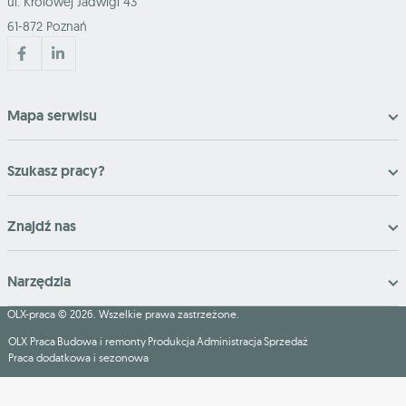
ul. Królowej Jadwigi 43
61-872 Poznań
Mapa serwisu
Szukasz pracy?
Znajdź nas
Narzędzia
OLX-praca © 2026. Wszelkie prawa zastrzeżone.
OLX Praca
Budowa i remonty
Produkcja
Administracja
Sprzedaż
Praca dodatkowa i sezonowa