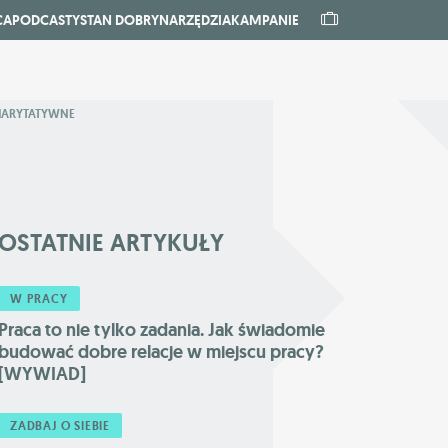
CA
PODCASTY
STAN DOBRY
NARZĘDZIA
KAMPANIE
CHARYTATYWNE
OSTATNIE
ARTYKUŁY
W PRACY
Praca to nie tylko zadania. Jak świadomie
budować dobre relacje w miejscu pracy?
[WYWIAD]
ZADBAJ O SIEBIE