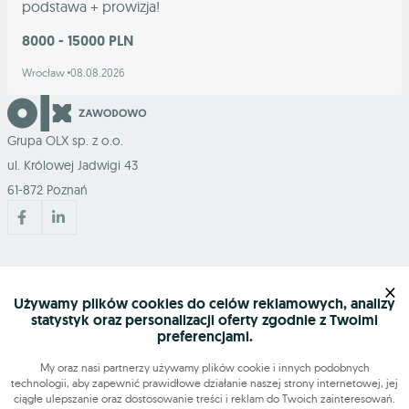
podstawa + prowizja!
8000 - 15000 PLN
Wrocław
08.08.2026
Grupa OLX sp. z o.o.
ul. Królowej Jadwigi 43
61-872 Poznań
Mapa serwisu
×
Używamy plików cookies do celów reklamowych, analizy
statystyk oraz personalizacji oferty zgodnie z Twoimi
Szukasz pracy?
preferencjami.
My oraz nasi partnerzy używamy plików cookie i innych podobnych
technologii, aby zapewnić prawidłowe działanie naszej strony internetowej, jej
Znajdź nas
ciągłe ulepszanie oraz dostosowanie treści i reklam do Twoich zainteresowań.