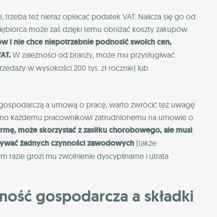
, trzeba też nieraz opłacać podatek VAT. Nalicza się go od
siębiorca może zaś dzięki temu obniżać koszty zakupów
ów i nie chce niepotrzebnie podnosić swoich cen,
AT.
W zależności od branży, może mu przysługiwać
zedaży w wysokości 200 tys. zł rocznie) lub
ią gospodarczą a umową o pracę, warto zwrócić też uwagę
je ono każdemu pracownikowi zatrudnionemu na umowie o
firmę, może skorzystać z zasiłku chorobowego, ale musi
onywać żadnych czynności zawodowych
(także
m razie grozi mu zwolnienie dyscyplinarne i utrata
alność gospodarcza a składki