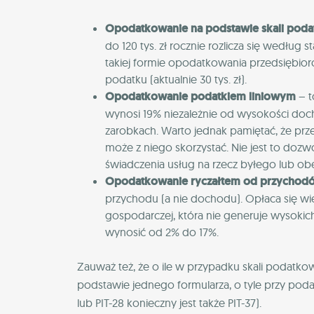
Opodatkowanie na podstawie skali pod
do 120 tys. zł rocznie rozlicza się według
takiej formie opodatkowania przedsiębiorc
podatku (aktualnie 30 tys. zł).
Opodatkowanie podatkiem liniowym
– t
wynosi 19% niezależnie od wysokości doch
zarobkach. Warto jednak pamiętać, że prz
może z niego skorzystać. Nie jest to dozwo
świadczenia usług na rzecz byłego lub o
Opodatkowanie ryczałtem od przychod
przychodu (a nie dochodu). Opłaca się w
gospodarczej, która nie generuje wysokic
wynosić od 2% do 17%.
Zauważ też, że o ile w przypadku skali podatko
podstawie jednego formularza, o tyle przy podat
lub PIT-28 konieczny jest także PIT-37).