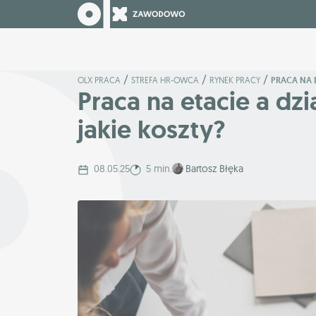
/
/
/
OLX PRACA
STREFA HR-OWCA
RYNEK PRACY
PRACA NA 
Praca na etacie a dz
jakie koszty?
08.05.25
5 min.
Bartosz Błęka