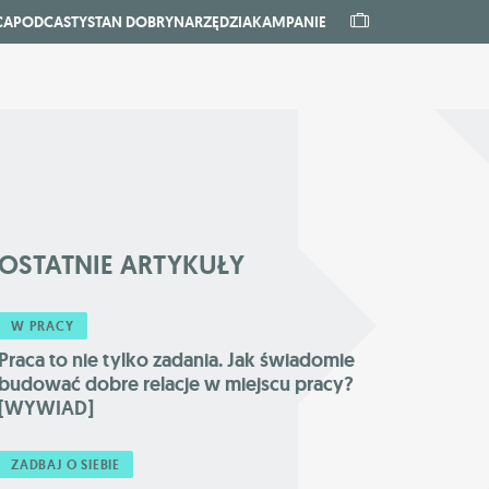
CA
PODCASTY
STAN DOBRY
NARZĘDZIA
KAMPANIE
OSTATNIE
ARTYKUŁY
W PRACY
Praca to nie tylko zadania. Jak świadomie
budować dobre relacje w miejscu pracy?
[WYWIAD]
ZADBAJ O SIEBIE