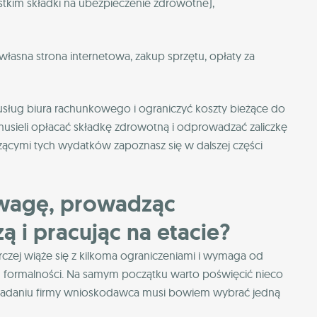
kim składki na ubezpieczenie zdrowotne),
własna strona internetowa, zakup sprzętu, opłaty za
sług biura rachunkowego i ograniczyć koszty bieżące do
musieli opłacać składkę zdrowotną i odprowadzać zaliczkę
cymi tych wydatków zapoznasz się w dalszej części
uwagę, prowadząc
ą i pracując na etacie?
czej wiąże się z kilkoma ograniczeniami i wymaga od
h formalności. Na samym początku warto poświęcić nieco
ładaniu firmy wnioskodawca musi bowiem wybrać jedną