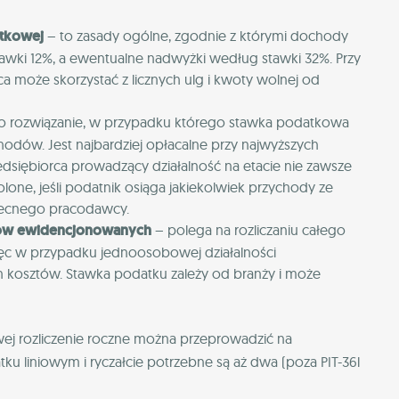
atkowej
– to zasady ogólne, zgodnie z którymi dochody
 stawki 12%, a ewentualne nadwyżki według stawki 32%. Przy
a może skorzystać z licznych ulg i kwoty wolnej od
o rozwiązanie, w przypadku którego stawka podatkowa
odów. Jest najbardziej opłacalne przy najwyższych
edsiębiorca prowadzący działalność na etacie nie zawsze
lone, jeśli podatnik osiąga jakiekolwiek przychody ze
becnego pracodawcy.
ów ewidencjonowanych
– polega na rozliczaniu całego
ięc w przypadku jednoosobowej działalności
h kosztów. Stawka podatku zależy od branży i może
wej rozliczenie roczne można przeprowadzić na
ku liniowym i ryczałcie potrzebne są aż dwa (poza PIT-36l