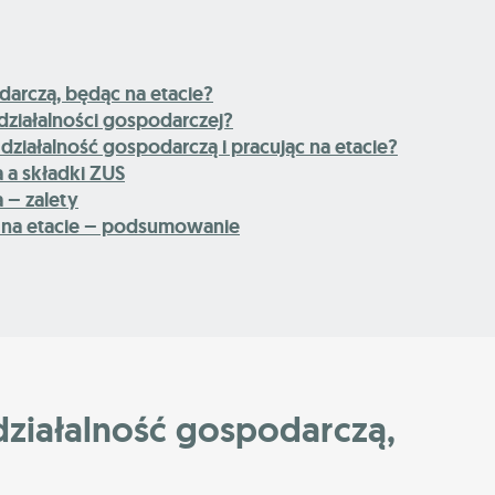
arczą, będąc na etacie?
 działalności gospodarczej?
ziałalność gospodarczą i pracując na etacie?
a a składki ZUS
a – zalety
a na etacie – podsumowanie
ziałalność gospodarczą,