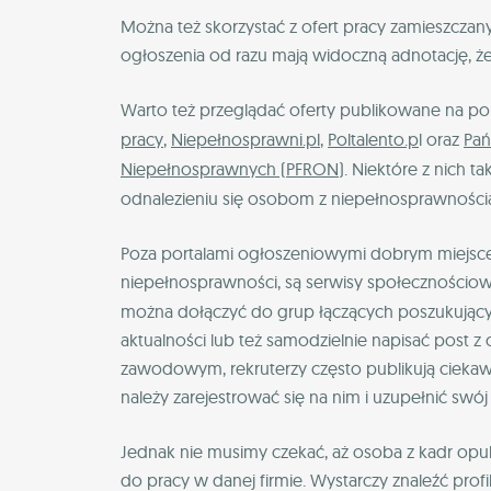
Można też skorzystać z ofert pracy zamieszcza
ogłoszenia od razu mają widoczną adnotację, ż
Warto też przeglądać oferty publikowane na po
pracy
,
Niepełnosprawni.pl
,
Poltalento.p
l oraz
Pań
Niepełnosprawnych (PFRON)
. Niektóre z nich 
odnalezieniu się osobom z niepełnosprawnościa
Poza portalami ogłoszeniowymi dobrym miejsce
niepełnosprawności, są serwisy społecznościow
można dołączyć do grup łączących poszukującyc
aktualności lub też samodzielnie napisać post z of
zawodowym, rekruterzy często publikują ciekaw
należy zarejestrować się na nim i uzupełnić swó
Jednak nie musimy czekać, aż osoba z kadr opu
do pracy w danej firmie. Wystarczy znaleźć prof