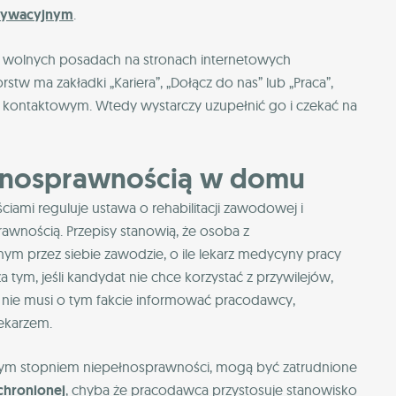
tywacyjnym
.
ych wolnych posadach na stronach internetowych
tw ma zakładki „Kariera”, „Dołącz do nas” lub „Praca”,
m kontaktowym. Wtedy wystarczy uzupełnić go i czekać na
ełnosprawnością w domu
iami reguluje ustawa o rehabilitacji zawodowej i
rawnością. Przepisy stanowią, że osoba z
 przez siebie zawodzie, o ile lekarz medycyny pracy
 tym, jeśli kandydat nie chce korzystać z przywilejów,
, nie musi o tym fakcie informować pracodawcy,
lekarzem.
nym stopniem niepełnosprawności, mogą być zatrudnione
chronionej
, chyba że pracodawca przystosuje stanowisko