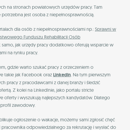
nych na stronach powiatowych urzędów pracy. Tam
e potrzebna jest osoba z niepełnosprawnością.
rtalach dla osób z niepełnosprawnościami np.:
Sprawni w
stwowego Funduszu Rehabilitacji Osób
tak samo, jak urzędy pracy dodatkowo oferują wsparcie w
mi na rynku pracy.
m, gdzie warto szukać pracy z orzeczeniem o
e takie jak Facebook oraz
LinkedIn
. Na tym pierwszym
h pracy z pracodawcami z danej branży i śledzić
ertą. Z kolei na LinkedInie, jako portalu stricte
e oferty i wyszukują najlepszych kandydatów. Dlatego
j profil zawodowy.
blikuje ogłoszenie o wakacje, możemy sami zgłosić chęć
il pracownika odpowiedzialnego za rekrutację i wysłać do