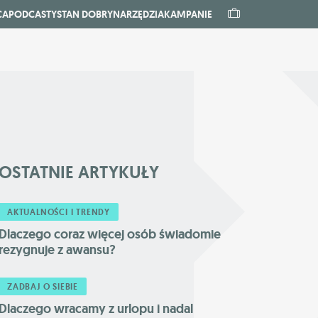
CA
PODCASTY
STAN DOBRY
NARZĘDZIA
KAMPANIE
OSTATNIE
ARTYKUŁY
AKTUALNOŚCI I TRENDY
Dlaczego coraz więcej osób świadomie
rezygnuje z awansu?
ZADBAJ O SIEBIE
Dlaczego wracamy z urlopu i nadal