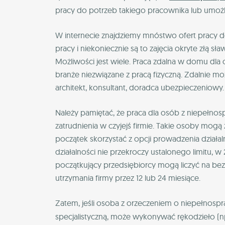
pracy do potrzeb takiego pracownika lub umożliw
W internecie znajdziemy mnóstwo ofert pracy
pracy i niekoniecznie są to zajęcia okryte złą sł
Możliwości jest wiele. Praca zdalna w domu dl
branże niezwiązane z pracą fizyczną. Zdalnie m
architekt, konsultant, doradca ubezpieczeniowy.
Należy pamiętać, że praca dla osób z niepełno
zatrudnienia w czyjejś firmie. Takie osoby mog
początek skorzystać z opcji prowadzenia działal
działalności nie przekroczy ustalonego limitu, w 
początkujący przedsiębiorcy mogą liczyć na be
utrzymania firmy przez 12 lub 24 miesiące.
Zatem, jeśli osoba z orzeczeniem o niepełnos
specjalistyczną, może wykonywać rękodzieło (np. 