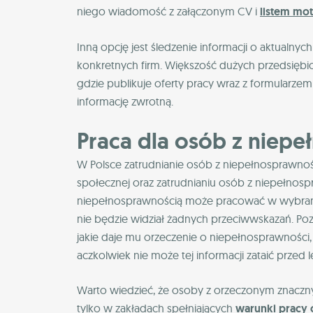
niego wiadomość z załączonym CV i
listem mo
Inną opcję jest śledzenie informacji o aktualn
konkretnych firm. Większość dużych przedsiębiors
gdzie publikuje oferty pracy wraz z formularze
informację zwrotną.
Praca dla osób z niep
W Polsce zatrudnianie osób z niepełnosprawnośc
społecznej oraz zatrudnianiu osób z niepełnosp
niepełnosprawnością może pracować w wybranym
nie będzie widział żadnych przeciwwskazań. Poza
jakie daje mu orzeczenie o niepełnosprawności
aczkolwiek nie może tej informacji zataić przed 
Warto wiedzieć, że osoby z orzeczonym znacz
tylko w zakładach spełniających
warunki pracy 