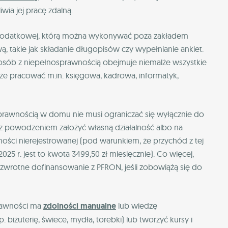
ia jej pracę zdalną.
 dodatkowej, którą można wykonywać poza zakładem
awą, takie jak składanie długopisów czy wypełnianie ankiet.
a osób z niepełnosprawnością obejmuje niemalże wszystkie
oże pracować m.in. księgowa, kadrowa, informatyk,
sprawnością w domu nie musi ograniczać się wyłącznie do
ą z powodzeniem założyć własną działalność albo na
ności nierejestrowanej (pod warunkiem, że przychód z tej
2025 r. jest to kwota 3499,50 zł miesięcznie). Co więcej,
zzwrotne dofinansowanie z PFRON, jeśli zobowiążą się do
prawności ma
zdolności manualne
lub wiedzę
biżuterię, świece, mydła, torebki) lub tworzyć kursy i