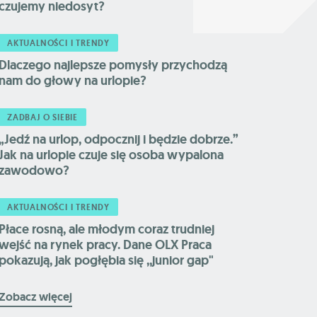
czujemy niedosyt?
AKTUALNOŚCI I TRENDY
Dlaczego najlepsze pomysły przychodzą
nam do głowy na urlopie?
ZADBAJ O SIEBIE
„Jedź na urlop, odpocznij i będzie dobrze.”
Jak na urlopie czuje się osoba wypalona
zawodowo?
AKTUALNOŚCI I TRENDY
Płace rosną, ale młodym coraz trudniej
wejść na rynek pracy. Dane OLX Praca
pokazują, jak pogłębia się ,,junior gap"
Zobacz więcej