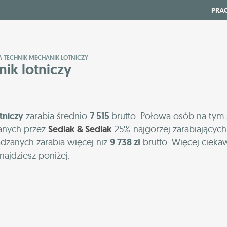
PRA
IA TECHNIK MECHANIK LOTNICZY
nik lotniczy
tniczy
zarabia średnio
7 515
brutto. Połowa osób na tym
anych przez
Sedlak & Sedlak
25% najgorzej zarabiającyc
adzanych zarabia więcej niż
9 738 zł
brutto. Więcej cieka
najdziesz poniżej.