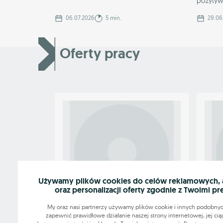
pozytywn
06.07.2026
5 min.
29.06
Oferty pracy
Używamy plików cookies do celów reklamowych, an
oraz personalizacji oferty zgodnie z Twoimi pr
OGŁOSZENIE WYRÓŻNIONE
My oraz nasi partnerzy używamy plików cookie i innych podobnyc
Osoba sprzątająca do hostelu
Kier
zapewnić prawidłowe działanie naszej strony internetowej, jej cią