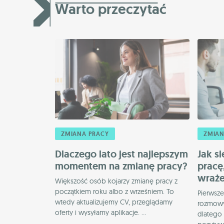
Warto przeczytać
ZMIANA PRACY
ZMIAN
Dlaczego lato jest najlepszym
Jak s
momentem na zmianę pracy?
pracę
wraże
Większość osób kojarzy zmianę pracy z
początkiem roku albo z wrześniem. To
Pierwsze
wtedy aktualizujemy CV, przeglądamy
rozmowy 
oferty i wysyłamy aplikacje. ...
dlatego 