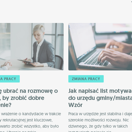
A PRACY
ZMIANA PRACY
ię ubrać na rozmowę o
Jak napisać list motyw
, by zrobić dobre
do urzędu gminy/miast
nie?
Wzór
 wrażenie o kandydacie w trakcie
Praca w urzędzie jest stabilna i daj
rekrutacyjnej jest kluczowe,
szerokie możliwości rozwoju. Nic
warto zrobić wszystko, aby było
dziwnego, że gdy tylko w takich