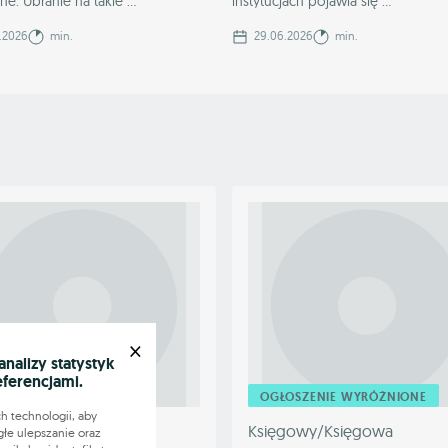
e. Ubranie na takie ...
instytucjach pojawia się ...
.2026
min.
29.06.2026
min.
×
alizy statystyk
eferencjami.
OGŁOSZENIE WYRÓŻNIONE
h technologii, aby
owca C+E transport
Księgowy/Księgowa
głe ulepszanie oraz