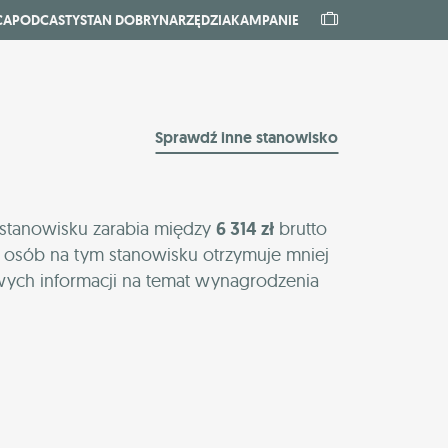
CA
PODCASTY
STAN DOBRY
NARZĘDZIA
KAMPANIE
Sprawdź inne stanowisko
 stanowisku zarabia między
6 314 zł
brutto
h osób na tym stanowisku otrzymuje mniej
wych informacji na temat wynagrodzenia