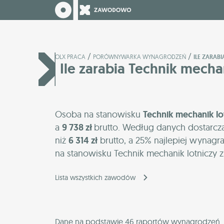
/
/
OLX PRACA
PORÓWNYWARKA WYNAGRODZEŃ
ILE ZARAB
Ile zarabia Technik mecha
Osoba na stanowisku
Technik mechanik lo
a
9 738 zł
brutto. Według danych dostarcz
niż
6 314 zł
brutto, a 25% najlepiej wynagr
na stanowisku Technik mechanik lotniczy z
Lista wszystkich zawodów
Dane na podstawie 46 raportów wynagrodzeń