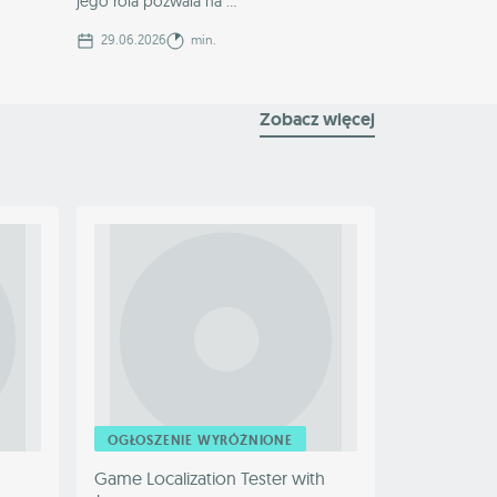
jego rola pozwala na ...
29.06.2026
min.
Zobacz więcej
OGŁOSZENIE WYRÓŻNIONE
Game Localization Tester with