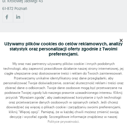
ul. Królowej Jadwigi 43
61-872 Poznań
Mapa serwisu
×
Używamy plików cookies do celów reklamowych, analizy
statystyk oraz personalizacji oferty zgodnie z Twoimi
Szukasz pracy?
preferencjami.
My oraz nasi partnerzy używamy plików cookie i innych podobnych
technologii, aby zapewnić prawidłowe działanie naszej strony internetowej, jej
Znajdź nas
ciągłe ulepszanie oraz dostosowanie treści i reklam do Twoich zainteresowań.
Przetwarzamy unikalne identyfikatory oraz dane przeglądarki, aby
personalizować Twoje doświadczenie, oceniać skuteczność reklam i treści oraz
Narzędzia
zbierać dane o odbiorcach. Twoje dane osobowe mogą być przetwarzane na
podstawie Twojej zgody lub naszego prawnie uzasadnionego interesu. Kliknij
przycisk "Wyrażam zgodę", aby zaakceptować korzystanie z tych technologii
OLX-praca © 2026. Wszelkie prawa zastrzeżone.
oraz przetwarzanie danych osobowych w opisanych celach. Jeśli chcesz
OLX Praca
Budowa i remonty
Produkcja
Administracja
Sprzedaż
dowiedzieć się więcej o plikach cookie i zarządzaniu swoimi preferencjami,
kliknij "Więcej opcji". Pamiętaj, że w każdej chwili możesz zmienić swoją
Praca dodatkowa i sezonowa
decyzję i wycofać zgodę. Szczegółowe informacje znajdziesz w naszej
Polityce prywatności
.