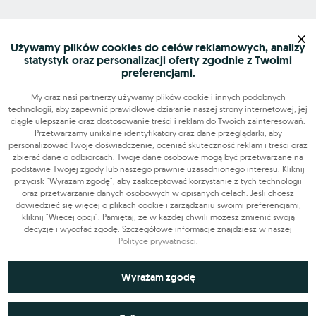
Mapa serwisu
×
Używamy plików cookies do celów reklamowych, analizy
statystyk oraz personalizacji oferty zgodnie z Twoimi
Szukasz pracy?
preferencjami.
My oraz nasi partnerzy używamy plików cookie i innych podobnych
technologii, aby zapewnić prawidłowe działanie naszej strony internetowej, jej
Znajdź nas
ciągłe ulepszanie oraz dostosowanie treści i reklam do Twoich zainteresowań.
Przetwarzamy unikalne identyfikatory oraz dane przeglądarki, aby
personalizować Twoje doświadczenie, oceniać skuteczność reklam i treści oraz
Narzędzia
zbierać dane o odbiorcach. Twoje dane osobowe mogą być przetwarzane na
podstawie Twojej zgody lub naszego prawnie uzasadnionego interesu. Kliknij
przycisk "Wyrażam zgodę", aby zaakceptować korzystanie z tych technologii
OLX-praca © 2026. Wszelkie prawa zastrzeżone.
oraz przetwarzanie danych osobowych w opisanych celach. Jeśli chcesz
OLX Praca
Budowa i remonty
Produkcja
Administracja
Sprzedaż
dowiedzieć się więcej o plikach cookie i zarządzaniu swoimi preferencjami,
kliknij "Więcej opcji". Pamiętaj, że w każdej chwili możesz zmienić swoją
Praca dodatkowa i sezonowa
decyzję i wycofać zgodę. Szczegółowe informacje znajdziesz w naszej
Polityce prywatności
.
Niezbędne do funkcjonowania strony
Wyrażam zgodę
Technicznie niezbędne pliki cookie odgrywają kluczową rolę w
Wykorzystywane do analiz statystycznych i
zapewnieniu prawidłowego działania strony internetowej. Obejmują