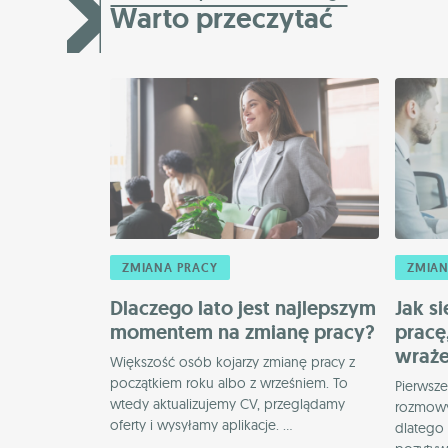
Warto przeczytać
ZMIANA PRACY
ZMIAN
Dlaczego lato jest najlepszym
Jak s
momentem na zmianę pracy?
pracę
wraże
Większość osób kojarzy zmianę pracy z
początkiem roku albo z wrześniem. To
Pierwsze
wtedy aktualizujemy CV, przeglądamy
rozmowy 
oferty i wysyłamy aplikacje. ...
dlatego 