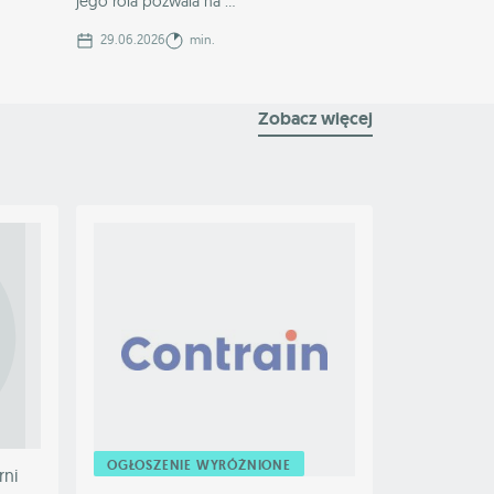
jego rola pozwala na ...
29.06.2026
min.
Zobacz więcej
OGŁOSZENIE WYRÓŻNIONE
rni