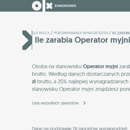
/
/
OLX PRACA
PORÓWNYWARKA WYNAGRODZEŃ
ILE ZARAB
Ile zarabia Operator myjn
Osoba na stanowisku
Operator myjni
zara
brutto. Według danych dostarczanych prz
zł
brutto, a 25% najlepiej wynagradzanych 
stanowisku Operator myjni znajdziesz poni
Lista wszystkich zawodów
Dane na podstawie 28 raportów wynagrodzeń