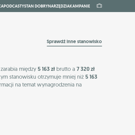
CA
PODCASTY
STAN DOBRY
NARZĘDZIA
KAMPANIE
Sprawdź inne stanowisko
 zarabia między
5 163 zł
brutto a
7 320 zł
tym stanowisku otrzymuje mniej niż
5 163
ormacji na temat wynagrodzenia na