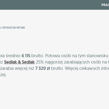
PRA
IA OPERATOR MYJNI
i
bia średnio
6 115
brutto. Połowa osób na tym stanowisku
ez
Sedlak & Sedlak
25% najgorzej zarabiających osób na 
zarabia więcej niż
7 320 zł
brutto. Więcej ciekawych inf
żej.