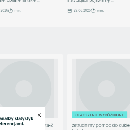
e. Ubranie na takie ...
instytucjach pojawia się ...
.2026
min.
29.06.2026
min.
×
OSZENIE WYRÓŻNIONE
OGŁOSZENIE WYRÓŻNIONE
alizy statystyk
eferencjami.
 zdalna- Obsługa Klienta-Z
zatrudnimy pomoc do cukie