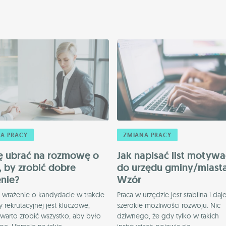
A PRACY
ZMIANA PRACY
ię ubrać na rozmowę o
Jak napisać list motyw
, by zrobić dobre
do urzędu gminy/miast
nie?
Wzór
 wrażenie o kandydacie w trakcie
Praca w urzędzie jest stabilna i daj
rekrutacyjnej jest kluczowe,
szerokie możliwości rozwoju. Nic
warto zrobić wszystko, aby było
dziwnego, że gdy tylko w takich