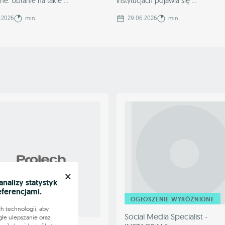
e. Ubranie na takie ...
instytucjach pojawia się ...
.2026
min.
29.06.2026
min.
×
alizy statystyk
eferencjami.
OGŁOSZENIE WYRÓŻNIONE
h technologii, aby
OSZENIE WYRÓŻNIONE
Social Media Specialist -
głe ulepszanie oraz