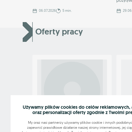
pozytywn
06.07.2026
5 min.
29.06
Oferty pracy
Używamy plików cookies do celów reklamowych, an
oraz personalizacji oferty zgodnie z Twoimi pr
My oraz nasi partnerzy używamy plików cookie i innych podobnyc
OGŁ
Pilnie zatrudnię ucznia/studenta
zapewnić prawidłowe działanie naszej strony internetowej, jej cią