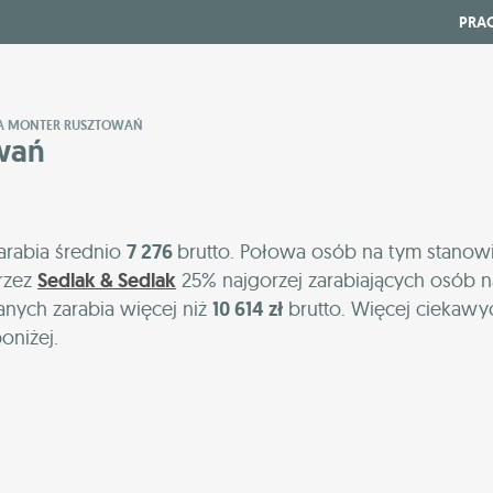
PRA
BIA MONTER RUSZTOWAŃ
owań
arabia średnio
7 276
brutto. Połowa osób na tym stanow
rzez
Sedlak & Sedlak
25% najgorzej zarabiających osób n
anych zarabia więcej niż
10 614 zł
brutto. Więcej ciekawy
oniżej.