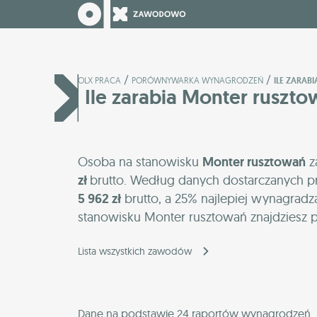
/
/
OLX PRACA
PORÓWNYWARKA WYNAGRODZEŃ
ILE ZARA
Ile zarabia Monter ruszt
Osoba na stanowisku
Monter rusztowań
z
zł
brutto. Według danych dostarczanych p
5 962 zł
brutto, a 25% najlepiej wynagradz
stanowisku Monter rusztowań znajdziesz p
Lista wszystkich zawodów
Dane na podstawie 24 raportów wynagrodzeń