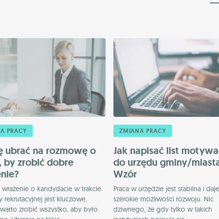
A PRACY
ZMIANA PRACY
ię ubrać na rozmowę o
Jak napisać list motyw
, by zrobić dobre
do urzędu gminy/miast
nie?
Wzór
 wrażenie o kandydacie w trakcie
Praca w urzędzie jest stabilna i daj
rekrutacyjnej jest kluczowe,
szerokie możliwości rozwoju. Nic
warto zrobić wszystko, aby było
dziwnego, że gdy tylko w takich