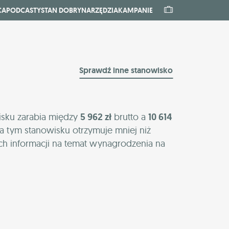
CA
PODCASTY
STAN DOBRY
NARZĘDZIA
KAMPANIE
Sprawdź inne stanowisko
isku zarabia między
5 962 zł
brutto a
10 614
a tym stanowisku otrzymuje mniej niż
ch informacji na temat wynagrodzenia na