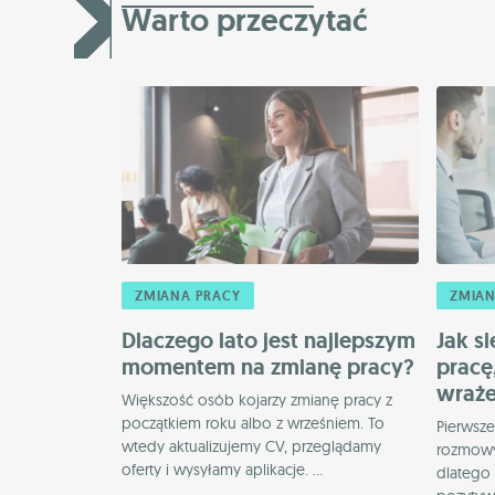
Warto przeczytać
ZMIANA PRACY
ZMIAN
Dlaczego lato jest najlepszym
Jak s
momentem na zmianę pracy?
pracę
wraże
Większość osób kojarzy zmianę pracy z
początkiem roku albo z wrześniem. To
Pierwsze
wtedy aktualizujemy CV, przeglądamy
rozmowy 
oferty i wysyłamy aplikacje. ...
dlatego 