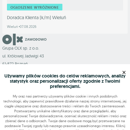
OGŁOSZENIE WYRÓŻNIONE
Doradca Klienta (k/m) Wieluń
Wieluń
07.08.2026
Grupa OLX sp. z o.o.
ul. Królowej Jadwigi 43
61-872 Poznań
×
Używamy plików cookies do celów reklamowych, analizy
statystyk oraz personalizacji oferty zgodnie z Twoimi
preferencjami.
Mapa serwisu
My oraz nasi partnerzy używamy plików cookie i innych podobnych
technologii, aby zapewnić prawidłowe działanie naszej strony internetowej, jej
ciągłe ulepszanie oraz dostosowanie treści i reklam do Twoich zainteresowań.
Szukasz pracy?
Przetwarzamy unikalne identyfikatory oraz dane przeglądarki, aby
personalizować Twoje doświadczenie, oceniać skuteczność reklam i treści oraz
zbierać dane o odbiorcach. Twoje dane osobowe mogą być przetwarzane na
podstawie Twojej zgody lub naszego prawnie uzasadnionego interesu. Kliknij
Znajdź nas