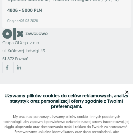
4806 - 5000 PLN
Chojna
06.08.2026
Grupa OLX sp. z o.o.
ul. Królowej Jadwigi 43
61-872 Poznań
Mapa serwisu
×
Używamy plików cookies do celów reklamowych, analizy
statystyk oraz personalizacji oferty zgodnie z Twoimi
Szukasz pracy?
preferencjami.
My oraz nasi partnerzy używamy plików cookie i innych podobnych
technologii, aby zapewnić prawidłowe działanie naszej strony internetowej, jej
Znajdź nas
ciągłe ulepszanie oraz dostosowanie treści i reklam do Twoich zainteresowań.
Przetwarzamy unikalne identyfikatory oraz dane przeglądarki, aby