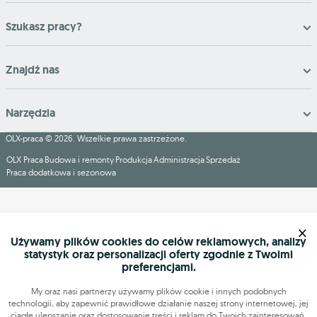
Szukasz pracy?
Znajdź nas
Narzędzia
OLX-praca © 2026. Wszelkie prawa zastrzeżone.
OLX Praca
Budowa i remonty
Produkcja
Administracja
Sprzedaż
Praca dodatkowa i sezonowa
×
Używamy plików cookies do celów reklamowych, analizy
statystyk oraz personalizacji oferty zgodnie z Twoimi
preferencjami.
My oraz nasi partnerzy używamy plików cookie i innych podobnych
technologii, aby zapewnić prawidłowe działanie naszej strony internetowej, jej
ciągłe ulepszanie oraz dostosowanie treści i reklam do Twoich zainteresowań.