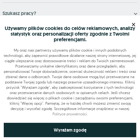
Szukasz pracy?
×
Używamy plików cookies do celów reklamowych, analizy
Znajdź nas
statystyk oraz personalizacji oferty zgodnie z Twoimi
preferencjami.
My oraz nasi partnerzy używamy plików cookie i innych podobnych
Narzędzia
technologii, aby zapewnić prawidłowe działanie naszej strony internetowej, jej
ciągłe ulepszanie oraz dostosowanie treści i reklam do Twoich zainteresowań.
OLX-praca © 2026. Wszelkie prawa zastrzeżone.
Przetwarzamy unikalne identyfikatory oraz dane przeglądarki, aby
personalizować Twoje doświadczenie, oceniać skuteczność reklam i treści oraz
OLX Praca
Budowa i remonty
Produkcja
Administracja
Sprzedaż
zbierać dane o odbiorcach. Twoje dane osobowe mogą być przetwarzane na
Praca dodatkowa i sezonowa
podstawie Twojej zgody lub naszego prawnie uzasadnionego interesu. Kliknij
przycisk "Wyrażam zgodę", aby zaakceptować korzystanie z tych technologii
oraz przetwarzanie danych osobowych w opisanych celach. Jeśli chcesz
dowiedzieć się więcej o plikach cookie i zarządzaniu swoimi preferencjami,
kliknij "Więcej opcji". Pamiętaj, że w każdej chwili możesz zmienić swoją
decyzję i wycofać zgodę. Szczegółowe informacje znajdziesz w naszej
Polityce prywatności
.
Niezbędne do funkcjonowania strony
Wyrażam zgodę