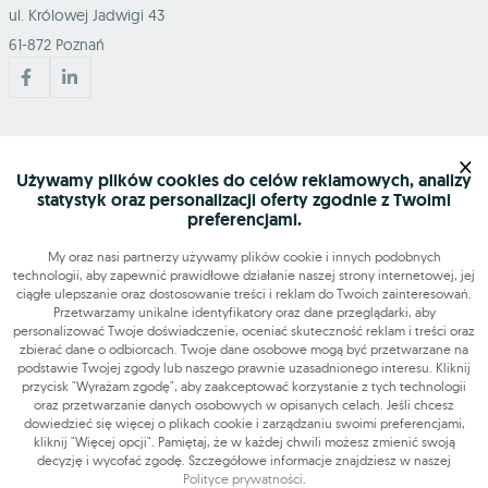
ul. Królowej Jadwigi 43
61-872 Poznań
Mapa serwisu
×
Używamy plików cookies do celów reklamowych, analizy
statystyk oraz personalizacji oferty zgodnie z Twoimi
Szukasz pracy?
preferencjami.
My oraz nasi partnerzy używamy plików cookie i innych podobnych
technologii, aby zapewnić prawidłowe działanie naszej strony internetowej, jej
Znajdź nas
ciągłe ulepszanie oraz dostosowanie treści i reklam do Twoich zainteresowań.
Przetwarzamy unikalne identyfikatory oraz dane przeglądarki, aby
personalizować Twoje doświadczenie, oceniać skuteczność reklam i treści oraz
Narzędzia
zbierać dane o odbiorcach. Twoje dane osobowe mogą być przetwarzane na
podstawie Twojej zgody lub naszego prawnie uzasadnionego interesu. Kliknij
przycisk "Wyrażam zgodę", aby zaakceptować korzystanie z tych technologii
OLX-praca © 2026. Wszelkie prawa zastrzeżone.
oraz przetwarzanie danych osobowych w opisanych celach. Jeśli chcesz
OLX Praca
Budowa i remonty
Produkcja
Administracja
Sprzedaż
dowiedzieć się więcej o plikach cookie i zarządzaniu swoimi preferencjami,
kliknij "Więcej opcji". Pamiętaj, że w każdej chwili możesz zmienić swoją
Praca dodatkowa i sezonowa
decyzję i wycofać zgodę. Szczegółowe informacje znajdziesz w naszej
Polityce prywatności
.