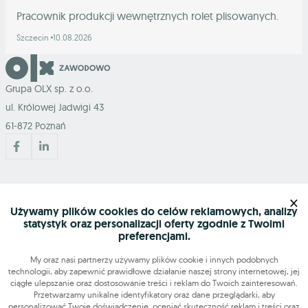
Pracownik produkcji wewnętrznych rolet plisowanych.
Szczecin
10.08.2026
Grupa OLX sp. z o.o.
ul. Królowej Jadwigi 43
61-872 Poznań
Mapa serwisu
×
Używamy plików cookies do celów reklamowych, analizy
statystyk oraz personalizacji oferty zgodnie z Twoimi
Szukasz pracy?
preferencjami.
My oraz nasi partnerzy używamy plików cookie i innych podobnych
technologii, aby zapewnić prawidłowe działanie naszej strony internetowej, jej
Znajdź nas
ciągłe ulepszanie oraz dostosowanie treści i reklam do Twoich zainteresowań.
Przetwarzamy unikalne identyfikatory oraz dane przeglądarki, aby
personalizować Twoje doświadczenie, oceniać skuteczność reklam i treści oraz