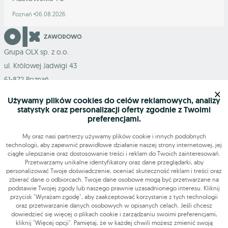
Poznań
06.08.2026
Grupa OLX sp. z o.o.
ul. Królowej Jadwigi 43
61-872 Poznań
×
Używamy plików cookies do celów reklamowych, analizy
statystyk oraz personalizacji oferty zgodnie z Twoimi
preferencjami.
Mapa serwisu
My oraz nasi partnerzy używamy plików cookie i innych podobnych
technologii, aby zapewnić prawidłowe działanie naszej strony internetowej, jej
ciągłe ulepszanie oraz dostosowanie treści i reklam do Twoich zainteresowań.
Szukasz pracy?
Przetwarzamy unikalne identyfikatory oraz dane przeglądarki, aby
personalizować Twoje doświadczenie, oceniać skuteczność reklam i treści oraz
zbierać dane o odbiorcach. Twoje dane osobowe mogą być przetwarzane na
podstawie Twojej zgody lub naszego prawnie uzasadnionego interesu. Kliknij
Znajdź nas
przycisk "Wyrażam zgodę", aby zaakceptować korzystanie z tych technologii
oraz przetwarzanie danych osobowych w opisanych celach. Jeśli chcesz
dowiedzieć się więcej o plikach cookie i zarządzaniu swoimi preferencjami,
Narzędzia
kliknij "Więcej opcji". Pamiętaj, że w każdej chwili możesz zmienić swoją