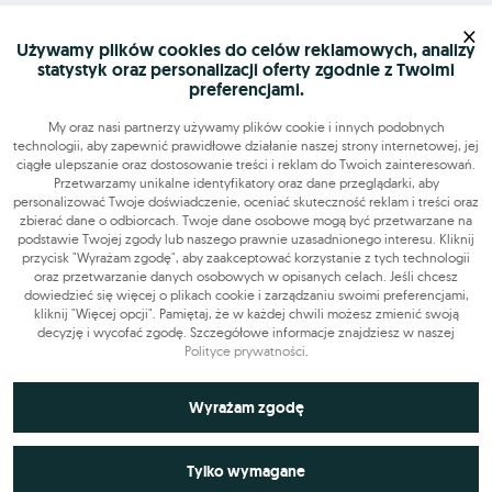
Mapa serwisu
×
Używamy plików cookies do celów reklamowych, analizy
statystyk oraz personalizacji oferty zgodnie z Twoimi
Szukasz pracy?
preferencjami.
My oraz nasi partnerzy używamy plików cookie i innych podobnych
technologii, aby zapewnić prawidłowe działanie naszej strony internetowej, jej
Znajdź nas
ciągłe ulepszanie oraz dostosowanie treści i reklam do Twoich zainteresowań.
Przetwarzamy unikalne identyfikatory oraz dane przeglądarki, aby
personalizować Twoje doświadczenie, oceniać skuteczność reklam i treści oraz
Narzędzia
zbierać dane o odbiorcach. Twoje dane osobowe mogą być przetwarzane na
podstawie Twojej zgody lub naszego prawnie uzasadnionego interesu. Kliknij
przycisk "Wyrażam zgodę", aby zaakceptować korzystanie z tych technologii
OLX-praca © 2026. Wszelkie prawa zastrzeżone.
oraz przetwarzanie danych osobowych w opisanych celach. Jeśli chcesz
OLX Praca
Budowa i remonty
Produkcja
Administracja
Sprzedaż
dowiedzieć się więcej o plikach cookie i zarządzaniu swoimi preferencjami,
kliknij "Więcej opcji". Pamiętaj, że w każdej chwili możesz zmienić swoją
Praca dodatkowa i sezonowa
decyzję i wycofać zgodę. Szczegółowe informacje znajdziesz w naszej
Polityce prywatności
.
Niezbędne do funkcjonowania strony
Wyrażam zgodę
Technicznie niezbędne pliki cookie odgrywają kluczową rolę w
Wykorzystywane do analiz statystycznych i
zapewnieniu prawidłowego działania strony internetowej. Obejmują
Tylko wymagane
pomiarów
one identyfikatory sesji, które pozwalają na rozpoznanie użytkownika