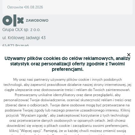
Ostrowite
06.08.2026
Grupa OLX sp. z o.o.
ul. Królowej Jadwigi 43
61-872 Poznań
×
Używamy plików cookies do celów reklamowych, analizy
statystyk oraz personalizacji oferty zgodnie z Twoimi
preferencjami.
Mapa serwisu
My oraz nasi partnerzy używamy plików cookie i innych podobnych
technologii, aby zapewnić prawidłowe działanie naszej strony internetowej, jej
ciągłe ulepszanie oraz dostosowanie treści i reklam do Twoich zainteresowań.
Szukasz pracy?
Przetwarzamy unikalne identyfikatory oraz dane przeglądarki, aby
personalizować Twoje doświadczenie, oceniać skuteczność reklam i treści oraz
zbierać dane o odbiorcach. Twoje dane osobowe mogą być przetwarzane na
podstawie Twojej zgody lub naszego prawnie uzasadnionego interesu. Kliknij
Znajdź nas
przycisk "Wyrażam zgodę", aby zaakceptować korzystanie z tych technologii
oraz przetwarzanie danych osobowych w opisanych celach. Jeśli chcesz
dowiedzieć się więcej o plikach cookie i zarządzaniu swoimi preferencjami,
Narzędzia
kliknij "Więcej opcji". Pamiętaj, że w każdej chwili możesz zmienić swoją