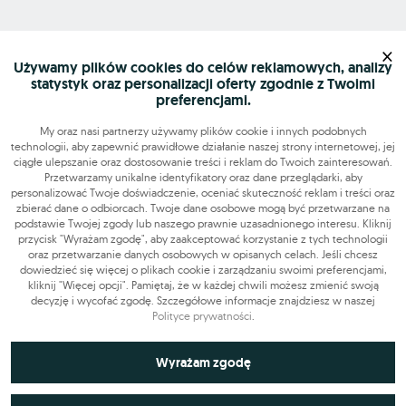
Mapa serwisu
×
Używamy plików cookies do celów reklamowych, analizy
statystyk oraz personalizacji oferty zgodnie z Twoimi
Szukasz pracy?
preferencjami.
My oraz nasi partnerzy używamy plików cookie i innych podobnych
technologii, aby zapewnić prawidłowe działanie naszej strony internetowej, jej
Znajdź nas
ciągłe ulepszanie oraz dostosowanie treści i reklam do Twoich zainteresowań.
Przetwarzamy unikalne identyfikatory oraz dane przeglądarki, aby
personalizować Twoje doświadczenie, oceniać skuteczność reklam i treści oraz
Narzędzia
zbierać dane o odbiorcach. Twoje dane osobowe mogą być przetwarzane na
podstawie Twojej zgody lub naszego prawnie uzasadnionego interesu. Kliknij
przycisk "Wyrażam zgodę", aby zaakceptować korzystanie z tych technologii
OLX-praca © 2026. Wszelkie prawa zastrzeżone.
oraz przetwarzanie danych osobowych w opisanych celach. Jeśli chcesz
OLX Praca
Budowa i remonty
Produkcja
Administracja
Sprzedaż
dowiedzieć się więcej o plikach cookie i zarządzaniu swoimi preferencjami,
kliknij "Więcej opcji". Pamiętaj, że w każdej chwili możesz zmienić swoją
Praca dodatkowa i sezonowa
decyzję i wycofać zgodę. Szczegółowe informacje znajdziesz w naszej
Polityce prywatności
.
Niezbędne do funkcjonowania strony
Wyrażam zgodę
Technicznie niezbędne pliki cookie odgrywają kluczową rolę w
Wykorzystywane do analiz statystycznych i