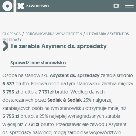
/
/
OLX PRACA
PORÓWNYWARKA WYNAGRODZEŃ
ILE ZARABIA ASYSTENT DS.
SPRZEDAŻY
Ile zarabia Asystent ds. sprzedaży
Sprawdź inne stanowisko
Osoba na stanowisku
Asystent ds. sprzedaży
zarabia średnio
6 537
brutto. Połowa osób na tym stanowisku zarabia między
5 753 zł
brutto a
7 731 zł
brutto. Według danych
dostarczanych przez
Sedlak & Sedlak
25% najgorzej
zarabiających osób na tym stanowisku otrzymuje mniej niż
5 753 zł
brutto, a 25% najlepiej wynagradzanych zarabia
więcej niż
7 731 zł
brutto. Przedstawiciele zawodu Asystent
ds. sprzedaży najwięcej mogą zarobić w województwie