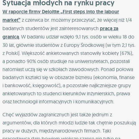
Sytuacja młodych na rynku pracy
W raporcie firmy Deloitte „First steps into the labour
market”
z czerwca br. możemy przeczytać, że więcej niż 1/4
badanych studentów jest zainteresowanych
pracą za
granicą
. W badaniu udział wzięło 9,1 tys. osób w wieku 18 do
30 lat, głównie studentów z Europy Środkowej (w tym 2,1 tys.
z Polski). Większość ankietowanych stanowiły kobiety (67%),
a ponadto 90% osób studiuje na uniwersytetach, pozostali
natomiast uczą się w szkołach zawodowych. Ponad połowa
badanych kształci się w obszarze biznesu (ekonomia, finanse
i bankowość, księgowość), a pozostałe najliczniejsze grupy
ankietowanych to studenci kierunków inżynierskich, prawa
oraz technologii informacyjnych i komunikacyjnych.
Chęć wyjazdów zagranicznych jest także jednym z
argumentów, dla których młodzi ludzie tak chętnie poszukują
pracy w dużych, międzynarodowych firmach. Taki
pracodawca daje bowiem większe szanse nie tylko na