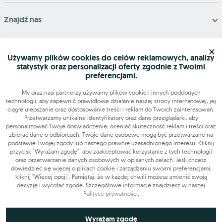
Znajdź nas
×
Narzędzia
Używamy plików cookies do celów reklamowych, analizy
statystyk oraz personalizacji oferty zgodnie z Twoimi
OLX-praca © 2026. Wszelkie prawa zastrzeżone.
preferencjami.
OLX Praca
Budowa i remonty
Produkcja
Administracja
Sprzedaż
Praca dodatkowa i sezonowa
My oraz nasi partnerzy używamy plików cookie i innych podobnych
technologii, aby zapewnić prawidłowe działanie naszej strony internetowej, jej
ciągłe ulepszanie oraz dostosowanie treści i reklam do Twoich zainteresowań.
Przetwarzamy unikalne identyfikatory oraz dane przeglądarki, aby
personalizować Twoje doświadczenie, oceniać skuteczność reklam i treści oraz
zbierać dane o odbiorcach. Twoje dane osobowe mogą być przetwarzane na
podstawie Twojej zgody lub naszego prawnie uzasadnionego interesu. Kliknij
przycisk "Wyrażam zgodę", aby zaakceptować korzystanie z tych technologii
oraz przetwarzanie danych osobowych w opisanych celach. Jeśli chcesz
dowiedzieć się więcej o plikach cookie i zarządzaniu swoimi preferencjami,
kliknij "Więcej opcji". Pamiętaj, że w każdej chwili możesz zmienić swoją
decyzję i wycofać zgodę. Szczegółowe informacje znajdziesz w naszej
Polityce prywatności
.
Niezbędne do funkcjonowania strony
Wyrażam zgodę