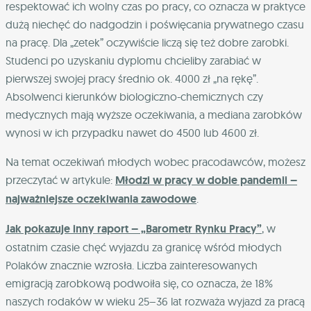
respektować ich wolny czas po pracy, co oznacza w praktyce
dużą niechęć do nadgodzin i poświęcania prywatnego czasu
na pracę. Dla „zetek” oczywiście liczą się też dobre zarobki.
Studenci po uzyskaniu dyplomu chcieliby zarabiać w
pierwszej swojej pracy średnio ok. 4000 zł „na rękę”.
Absolwenci kierunków biologiczno-chemicznych czy
medycznych mają wyższe oczekiwania, a mediana zarobków
wynosi w ich przypadku nawet do 4500 lub 4600 zł.
Na temat oczekiwań młodych wobec pracodawców, możesz
przeczytać w artykule:
Młodzi w pracy w dobie pandemii –
najważniejsze oczekiwania zawodowe
.
Jak pokazuje inny raport – „Barometr Rynku Pracy”
, w
ostatnim czasie chęć wyjazdu za granicę wśród młodych
Polaków znacznie wzrosła. Liczba zainteresowanych
emigracją zarobkową podwoiła się, co oznacza, że 18%
naszych rodaków w wieku 25–36 lat rozważa wyjazd za pracą