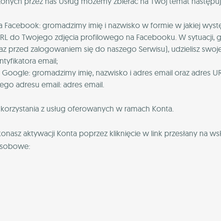
dczonych przez nas Usług możemy zbierać na Twój temat następuj
konta Facebook: gromadzimy imię i nazwisko w formie w jakiej w
URL do Twojego zdjęcia profilowego na Facebooku. W sytuacji, 
araz przed zalogowaniem się do naszego Serwisu), udzielisz s
ntyfikatora email;
ta Google: gromadzimy imię, nazwisko i adres email oraz adres
jego adresu email: adres email.
korzystania z usług oferowanych w ramach Konta.
dokonasz aktywacji Konta poprzez kliknięcie w link przesłany na w
osobowe: