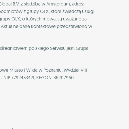
bal B.V. z siedzibą w Amsterdam, adres:
 podmiotów z grupy OLX, które świadczą usługi
z grupy OLX, o których mowa, są uważane za
h. Aktualne dane kontaktowe przedstawiono w
rednictwem polskiego Serwisu jest: Grupa
e Miasto i Wilda w Poznaniu, Wydział VIII
 NIP 7792433421, REGON: 362117960.