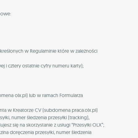
bowe:
reślonych w Regulaminie które w zależności
j i cztery ostatnie cyfry numeru karty);
mena olx.pl) lub w ramach Formularza
ta w Kreatorze CV (subdomena praca.olx.pl)
łki, numer śledzenia przesyłki (tracking),
jesz się na skorzystanie z usługi “Przesyłki OLX”;
odzina doręczenia przesyłki, numer śledzenia