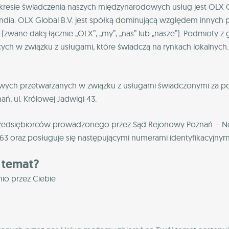
esie świadczenia naszych międzynarodowych usług jest OLX Glo
ndia. OLX Global B.V. jest spółką dominującą względem innych
zwane dalej łącznie „OLX”, „my”, „nas” lub „nasze”). Podmioty 
ch w związku z usługami, które świadczą na rynkach lokalnyc
ych przetwarzanych w związku z usługami świadczonymi za poś
ań, ul. Królowej Jadwigi 43.
 przedsiębiorców prowadzonego przez Sąd Rejonowy Poznań – Now
raz posługuje się następującymi numerami identyfikacyjnymi:
 temat?
io przez Ciebie