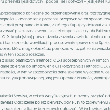
 przesyłki (jeśli dotyczy), podpis (jeśli dotyczy) – jeśli jesteś 
Sprzedającego konieczne do przeanalizowania oraz rozstrzygni
lejności – dochodzenia przez nas przejętych w ten sposób rosz
es e-mail przypisane do Konta, z którego Kupujący dokonał zakup
 zostać przekazana ewentualna rekompensata z tytułu Pakietu
i OLX, kopia (skan) potwierdzenia złożenia zawiadomienia o mo
 konieczne do weryfikacji i procesowania sprawy dane Sprzedaj
odowe, które mogą okazać się pomocne w rozpatrzeniu wniosku
as w ten sposób roszczeń;
e z usług płatniczych (Płatności OLX) udostępnianych w ramach
dane zbierane do umożliwienia Ci skorzystania z Płatności OLX
Płatności, w tym w szczególności dane zbierane wyłącznie w cel
enta instytucji obowiązanej, jaką jest Operator Płatności, wynikaj
nalności Serwisu, w celach weryfikacyjnych, możemy zażądać o
awiasz Ogłoszenie po raz pierwszy, gdy służy to zapewnieniu
y ograniczenia liczby bezpłatnych ogłoszeń). W tych sytuacja