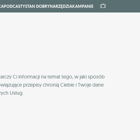
CA
PODCASTY
STAN DOBRY
NARZĘDZIA
KAMPANIE
rczy Ci informacji na temat tego, w jaki sposób
iązujące przepisy chronią Ciebie i Twoje dane
zych Usług.