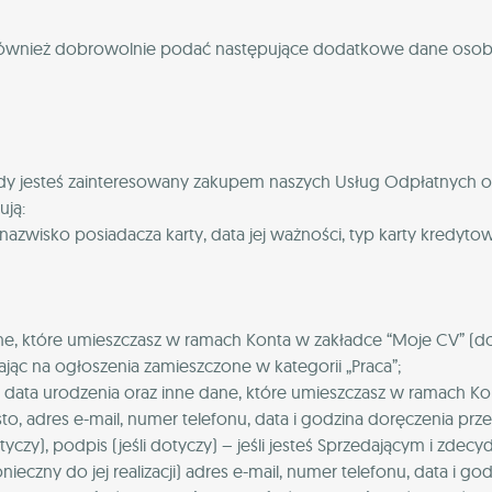
sz również dobrowolnie podać następujące dodatkowe dane oso
dy jesteś zainteresowany zakupem naszych Usług Odpłatnych ok
ują:
nazwisko posiadacza karty, data jej ważności, typ karty kredytowe
, które umieszczasz w ramach Konta w zakładce “Moje CV” (do
jąc na ogłoszenia zamieszczone w kategorii „Praca”;
ta urodzenia oraz inne dane, które umieszczasz w ramach Kon
o, adres e-mail, numer telefonu, data i godzina doręczenia przesy
yczy), podpis (jeśli dotyczy) – jeśli jesteś Sprzedającym i zdecydu
onieczny do jej realizacji) adres e-mail, numer telefonu, data i g