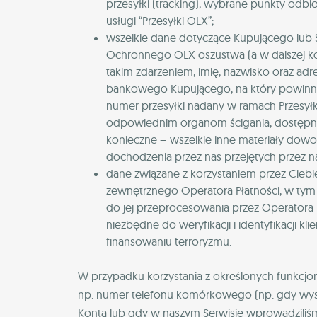
przesyłki (tracking), wybrane punkty odbioru
usługi “Przesyłki OLX”;
wszelkie dane dotyczące Kupującego lub 
Ochronnego OLX oszustwa (a w dalszej ko
takim zdarzeniem, imię, nazwisko oraz adr
bankowego Kupującego, na który powinna
numer przesyłki nadany w ramach Przesyłk
odpowiednim organom ścigania, dostępne i
konieczne – wszelkie inne materiały dow
dochodzenia przez nas przejętych przez n
dane związane z korzystaniem przez Ciebi
zewnętrznego Operatora Płatności, w tym 
do jej przeprocesowania przez Operatora 
niezbędne do weryfikacji i identyfikacji kli
finansowaniu terroryzmu.
W przypadku korzystania z określonych funkcjo
np. numer telefonu komórkowego (np. gdy wyst
Konta lub gdy w naszym Serwisie wprowadziliśm