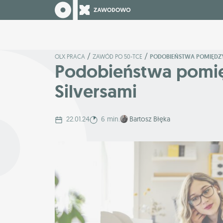
/
/
OLX PRACA
ZAWÓD PO 50-TCE
PODOBIEŃSTWA POMIĘDZY 
Podobieństwa pomię
Silversami
22.01.24
6 min.
Bartosz Błęka