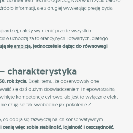
u do Internetu. Technologia odgrywa w ich życiu bardzo
ródło informacji, ale z drugiej wywierając presję bycia
ajbardziej, należy wymienić przede wszystkim
iele uchodzą za tolerancyjnych i otwartych, dlatego
ują się
ambicją
, jednocześnie dążąc do równowagi
 – charakterystyka
0. rok życia.
Dzięki temu, że obserwowały one
alić się dziś dużym doświadczeniem i niepowtarzalną
inięte kompetencje cyfrowe, ale jest to wyłącznie efekt
nie czują się tak swobodnie jak pokolenie Z.
, co odbija się zazwyczaj na ich konserwatywnym
i cenią więc sobie stabilność, lojalność i oszczędność.