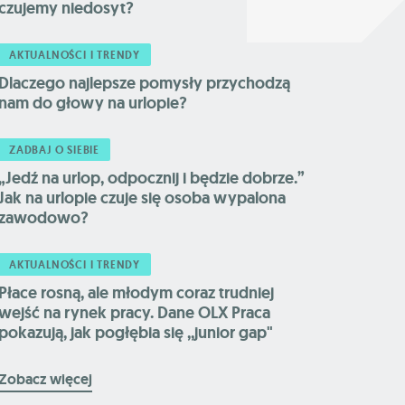
czujemy niedosyt?
AKTUALNOŚCI I TRENDY
Dlaczego najlepsze pomysły przychodzą
nam do głowy na urlopie?
ZADBAJ O SIEBIE
„Jedź na urlop, odpocznij i będzie dobrze.”
Jak na urlopie czuje się osoba wypalona
zawodowo?
AKTUALNOŚCI I TRENDY
Płace rosną, ale młodym coraz trudniej
wejść na rynek pracy. Dane OLX Praca
pokazują, jak pogłębia się ,,junior gap"
Zobacz więcej