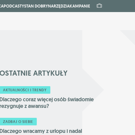
CA
PODCASTY
STAN DOBRY
NARZĘDZIA
KAMPANIE
OSTATNIE
ARTYKUŁY
AKTUALNOŚCI I TRENDY
Dlaczego coraz więcej osób świadomie
rezygnuje z awansu?
ZADBAJ O SIEBIE
Dlaczego wracamy z urlopu i nadal