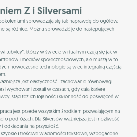
iem Z i Silversami
okoleniami sprowadzają się tak naprawdę do ogółów.
ne są różnice. Można sprowadzić je do następujących
wi tubylcy”, którzy w świecie wirtualnym czują się jak w
smartfonów i mediów społecznościowych, ale muszą w to
odych nowoczesne technologie są więc integralną częścią
iem.
ważniejsza jest elastyczność i zachowanie równowagi
si wychowani zostali w czasach, gdy całą karierę
wcy, stąd też ich lojalność i skłonność do poświęceń w
Z praca jest przede wszystkim środkiem pozwalającym na
d o podróżach. Dla Silversów ważniejsza jest możliwość
 i odkładania na przyszłość.
e szybkie i treściwe wiadomości tekstowe, wzbogacone