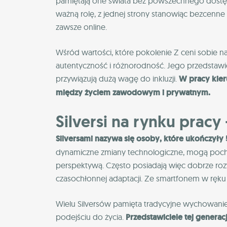
pamiętają one świata bez powszechnego dostęp
ważną rolę, z jednej strony stanowiąc bezcenne ź
zawsze online.
Wśród wartości, które pokolenie Z ceni sobie n
autentyczność i różnorodność. Jego przedstawic
przywiązują dużą wagę do inkluzji.
W pracy kier
między życiem zawodowym i prywatnym.
Silversi na rynku pracy
Silversami nazywa się osoby, które ukończyły 5
dynamiczne zmiany technologiczne, mogą pochw
perspektywą. Często posiadają więc dobrze rozw
czasochłonnej adaptacji. Ze smartfonem w ręku 
Wielu Silversów pamięta tradycyjne wychowanie
podejściu do życia.
Przedstawiciele tej generacj