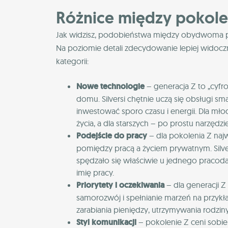
Różnice między pokolen
Jak widzisz, podobieństwa między obydwoma p
Na poziomie detali zdecydowanie lepiej widocz
kategorii:
Nowe technologie
– generacja Z to „cyfro
domu. Silversi chętnie uczą się obsługi 
inwestować sporo czasu i energii. Dla mł
życia, a dla starszych – po prostu narzędz
Podejście do pracy
– dla pokolenia Z naj
pomiędzy pracą a życiem prywatnym. Silver
spędzało się właściwie u jednego pracoda
imię pracy.
Priorytety i oczekiwania
– dla generacji 
samorozwój i spełnianie marzeń na przykła
zarabiania pieniędzy, utrzymywania rodziny
Styl komunikacji
– pokolenie Z ceni sobi