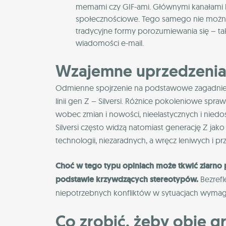
memami czy GIF-ami. Głównymi kanałami k
społecznościowe. Tego samego nie można 
tradycyjne formy porozumiewania się – t
wiadomości e-mail.
Wzajemne uprzedzenia 
Odmienne spojrzenie na podstawowe zagadnienia
linii gen Z – Silversi. Różnice pokoleniowe spra
wobec zmian i nowości, nieelastycznych i nied
Silversi często widzą natomiast generację Z jak
technologii, niezaradnych, a wręcz leniwych i pr
Choć w tego typu opiniach może tkwić ziarno
podstawie krzywdzących stereotypów.
Bezrefl
niepotrzebnych konfliktów w sytuacjach wymaga
Co zrobić, żeby obie g