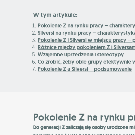
W tym artykule:
Pokolenie Z na rynku pracy – charakter
Silversi na rynku pracy – charakterystyk
Pokolenie Z i Silversi w miejscu pracy 
Różnice między pokoleniem Z i Silversam
Wzajemne uprzedzenia i stereotypy
Co zrobić, żeby obie grupy efektywnie
Pokolenie Z a Silversi – podsumowanie
Pokolenie Z na rynku p
Do generacji Z zaliczają się osoby urodzone m