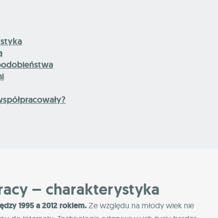
ystyka
a
– podobieństwa
i
 współpracowały?
racy – charakterystyka
iędzy 1995 a 2012 rokiem.
Ze względu na młody wiek nie