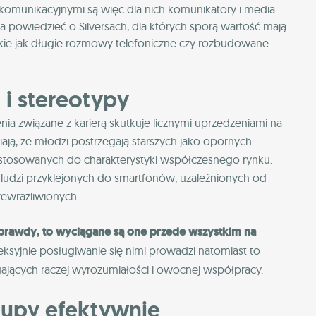
omunikacyjnymi są więc dla nich komunikatory i media
powiedzieć o Silversach, dla których sporą wartość mają
akie jak długie rozmowy telefoniczne czy rozbudowane
i stereotypy
 związane z karierą skutkuje licznymi uprzedzeniami na
wiają, że młodzi postrzegają starszych jako opornych
ostosowanych do charakterystyki współczesnego rynku.
o ludzi przyklejonych do smartfonów, uzależnionych od
zewrażliwionych.
 prawdy, to wyciągane są one przede wszystkim na
eksyjnie posługiwanie się nimi prowadzi natomiast to
jących raczej wyrozumiałości i owocnej współpracy.
rupy efektywnie