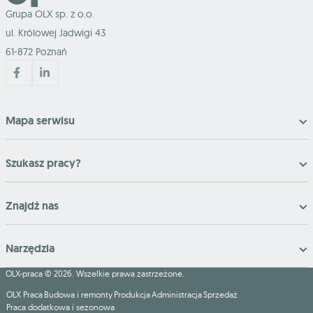
Grupa OLX sp. z o.o.
ul. Królowej Jadwigi 43
61-872 Poznań
Mapa serwisu
Szukasz pracy?
Znajdź nas
Narzędzia
OLX-praca © 2026. Wszelkie prawa zastrzeżone.
OLX Praca
Budowa i remonty
Produkcja
Administracja
Sprzedaż
Praca dodatkowa i sezonowa