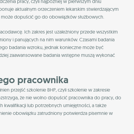
zenia pracy, czyli najpóźniej w pierwszym dniu
ponuje aktualnym orzeczeniem lekarskim stwierdzającym
ie może dopuścić go do obowiązków służbowych.
acodawcę. Ich zakres jest uzależniony przede wszystkim
iony i panujących na nim warunków. Czasami badania
stego badania wzroku, jednak konieczne może być
ardziej zaawansowane badania wstępne muszą wykonać
wego pracownika
n przejść szkolenie BHP, czyli szkolenie w zakresie
ozstrzyga, że nie wolno dopuścić pracownika do pracy, do
walifikacji lub potrzebnych umiejętności, a także
nienie obowiązku zatrudniony potwierdza pisemnie w