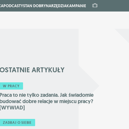
CA
PODCASTY
STAN DOBRY
NARZĘDZIA
KAMPANIE
OSTATNIE
ARTYKUŁY
W PRACY
Praca to nie tylko zadania. Jak świadomie
budować dobre relacje w miejscu pracy?
[WYWIAD]
ZADBAJ O SIEBIE