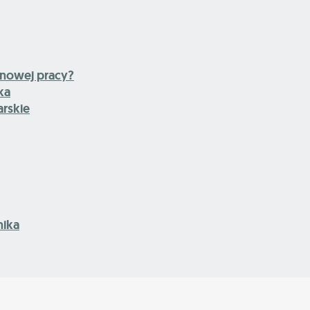
 nowej pracy?
ka
rskie
ika