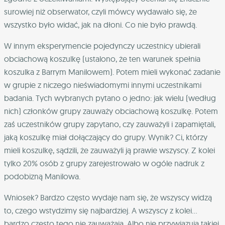
surowiej niż obserwator, czyli mówcy wydawało się, że
wszystko było widać, jak na dłoni. Co nie było prawdą.
W innym eksperymencie pojedynczy uczestnicy ubierali
obciachową koszulkę (ustalono, że ten warunek spełnia
koszulka z Barrym Manilowem). Potem mieli wykonać zadanie
w grupie z niczego nieświadomymi innymi uczestnikami
badania. Tych wybranych pytano o jedno: jak wielu (według
nich) członków grupy zauważy obciachową koszulkę. Potem
zaś uczestników grupy zapytano, czy zauważyli i zapamiętali,
jaką koszulkę miał dołączający do grupy. Wynik? Ci, którzy
mieli koszulkę, sądzili, że zauważyli ją prawie wszyscy. Z kolei
tylko 20% osób z grupy zarejestrowało w ogóle nadruk z
podobizną Manilowa.
Wniosek? Bardzo często wydaje nam się, że wszyscy widzą
to, czego wstydzimy się najbardziej. A wszyscy z kolei…
bardzo często tego nie zauważają. Albo nie przywiązują takiej