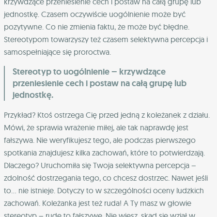
krzywdzące przeniesienie cech i postaw na całą grupę lub
jednostkę. Czasem oczywiście uogólnienie może być
pozytywne. Co nie zmienia faktu, że może być błędne.
Stereotypom towarzyszy też czasem selektywna percepcja i
samospełniające się proroctwa.
Stereotyp to uogólnienie – krzywdzące
przeniesienie cech i postaw na całą grupę lub
jednostkę.
Przykład? Ktoś ostrzega Cię przed jedną z koleżanek z działu.
Mówi, że sprawia wrażenie miłej, ale tak naprawdę jest
fałszywa. Nie weryfikujesz tego, ale podczas pierwszego
spotkania znajdujesz kilka zachowań, które to potwierdzają.
Dlaczego? Uruchomiła się Twoja selektywna percepcja –
zdolność dostrzegania tego, co chcesz dostrzec. Nawet jeśli
to… nie istnieje. Dotyczy to w szczególności oceny ludzkich
zachowań. Koleżanka jest też ruda! A Ty masz w głowie
stereotyp – rude to fałszywe. Nie wiesz, skąd się wziął w