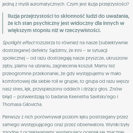
jedną z myśli automatycznych. Czym jest iluzja przejrzystości?
Iluzja przejrzystości to skłonność ludzi do uważania,
że ich stan psychiczny jest widoczny dla innych w
większym stopniu niż w rzeczywistości.
Spotlight effect
rozszerza to również na nasze (subiektywnie
dostrzegane) defekty. Sądzimy, że inni – w sytuacji
społecznej – od razu dostrzegają nasze pryszcze, ukruszone
zęby, plamy na ubraniu, zagniecenia koszuli. Mamy też
przeogromne przekonanie, że gdy występujemy w mało
komfortowej dla siebie roli w grupie, to grupa od razu węszy
nasz stres, lęk, przyspieszony oddech i drżący głos. Znów
błąd – potwierdzają to badania Keenetha Savitsky’ego i
Thomasa Gilovicha.
Pierwszy z nich porównywał poziom lęku postrzegany przez
samego występującego oraz przez obserwatora. Wyniki były
zgodne z oczekiwaniami: występujący oceniał się znacznie