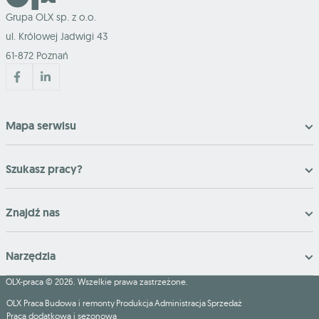
Grupa OLX sp. z o.o.
ul. Królowej Jadwigi 43
61-872 Poznań
Mapa serwisu
Szukasz pracy?
Znajdź nas
Narzędzia
OLX-praca © 2026. Wszelkie prawa zastrzeżone.
OLX Praca
Budowa i remonty
Produkcja
Administracja
Sprzedaż
Praca dodatkowa i sezonowa