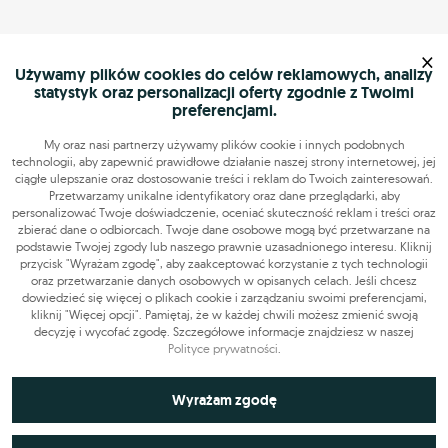
×
Używamy plików cookies do celów reklamowych, analizy
statystyk oraz personalizacji oferty zgodnie z Twoimi
preferencjami.
My oraz nasi partnerzy używamy plików cookie i innych podobnych
technologii, aby zapewnić prawidłowe działanie naszej strony internetowej, jej
ciągłe ulepszanie oraz dostosowanie treści i reklam do Twoich zainteresowań.
Przetwarzamy unikalne identyfikatory oraz dane przeglądarki, aby
personalizować Twoje doświadczenie, oceniać skuteczność reklam i treści oraz
zbierać dane o odbiorcach. Twoje dane osobowe mogą być przetwarzane na
podstawie Twojej zgody lub naszego prawnie uzasadnionego interesu. Kliknij
przycisk "Wyrażam zgodę", aby zaakceptować korzystanie z tych technologii
oraz przetwarzanie danych osobowych w opisanych celach. Jeśli chcesz
dowiedzieć się więcej o plikach cookie i zarządzaniu swoimi preferencjami,
kliknij "Więcej opcji". Pamiętaj, że w każdej chwili możesz zmienić swoją
decyzję i wycofać zgodę. Szczegółowe informacje znajdziesz w naszej
Polityce prywatności
.
Niezbędne do funkcjonowania strony
Wyrażam zgodę
Technicznie niezbędne pliki cookie odgrywają kluczową rolę w
Wykorzystywane do analiz statystycznych i