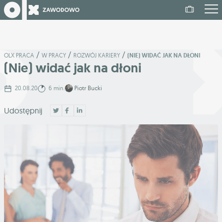
/
/
/
OLX PRACA
W PRACY
ROZWÓJ KARIERY
(NIE) WIDAĆ JAK NA DŁONI
(Nie) widać jak na dłoni
20.08.20
6 min.
Piotr Bucki
Udostępnij