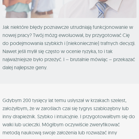
Jak niektóre błędy poznawcze utrudniają funkcjonowanie w
nowej pracy? Twój mózg ewoluował, by przygotować Cię
do podejmowania szybkich i (niekoniecznie) trafnych decyzji.
Nawet jeśli mylił się często w ocenie ryzyka, to i tak
najważniejsze było przeżyć. I – brutalnie mówiąc – przekazać
dalej najlepsze geny.
Gdybym 200 tysięcy lat temu usłyszał w krzakach szelest,
założyłbym, że w zaroślach czai się tygrys szablozębny lub
inny drapieżnik. Szybko i intuicyjnie. I przygotowałbym się do
walki lub ucieczki. Mógłbym oczywiście zweryfikować
metodą naukową swoje założenia lub rozważać inny