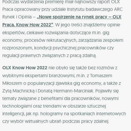
Podczas wydarzenia premierę miał najnowszy raport OLX
Praca opracowany przy udziale instytutu badawczego ARC
Rynek i Opinia –
„Nowe spojrzenie na rynek pracy – OLX
Praca. Know How 2022”
. W jego treści znajdziemy opinie
ekspertów, ciekawe rozwiązania dotyczące m.in. gig
economy, procesów rekrutacyjnych, zarządzania zespołem
rozproszonym, kondycji psychicznej pracowników czy
regulacji prawnych związanych z pracą zdalną.
OLX Know How 2022
nie obyło się także bez rozmów z
wybitnymi ekspertami branżowymi, m.in. z Tomaszem
Miłoszem o popularyzacji zjawiska gig economy, a także z
Zytą Machnicką i Donatą Hermann-Marciniak. Pojawiły się
tematy związane z benefitami dla pracowników, nowymi
technologiami oraz trendami w obszarze sztucznej
inteligencji, jak np. hologramy na spotkaniach internetowych
czy wybór wirtualnych ubrań podczas pracy zdalnej.