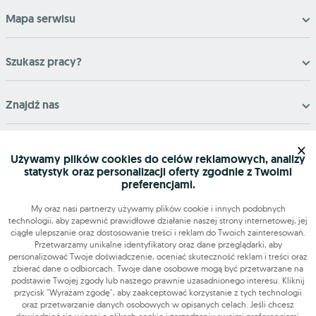
Mapa serwisu
Szukasz pracy?
Znajdź nas
×
Narzędzia
Używamy plików cookies do celów reklamowych, analizy
statystyk oraz personalizacji oferty zgodnie z Twoimi
OLX-praca © 2026. Wszelkie prawa zastrzeżone.
preferencjami.
OLX Praca
Budowa i remonty
Produkcja
Administracja
Sprzedaż
Praca dodatkowa i sezonowa
My oraz nasi partnerzy używamy plików cookie i innych podobnych
technologii, aby zapewnić prawidłowe działanie naszej strony internetowej, jej
ciągłe ulepszanie oraz dostosowanie treści i reklam do Twoich zainteresowań.
Przetwarzamy unikalne identyfikatory oraz dane przeglądarki, aby
personalizować Twoje doświadczenie, oceniać skuteczność reklam i treści oraz
zbierać dane o odbiorcach. Twoje dane osobowe mogą być przetwarzane na
podstawie Twojej zgody lub naszego prawnie uzasadnionego interesu. Kliknij
przycisk "Wyrażam zgodę", aby zaakceptować korzystanie z tych technologii
oraz przetwarzanie danych osobowych w opisanych celach. Jeśli chcesz