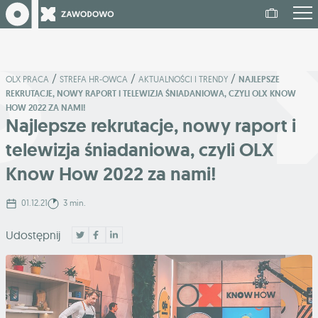
/
/
/
OLX PRACA
STREFA HR-OWCA
AKTUALNOŚCI I TRENDY
NAJLEPSZE
REKRUTACJE, NOWY RAPORT I TELEWIZJA ŚNIADANIOWA, CZYLI OLX KNOW
HOW 2022 ZA NAMI!
Najlepsze rekrutacje, nowy raport i
telewizja śniadaniowa, czyli OLX
Know How 2022 za nami!
01.12.21
3 min.
Udostępnij