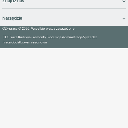
Znajdź nas
Narzędzia
OLX-praca © 2026. Wszelkie prawa zastrzeżone.
OLX Praca
Budowa i remonty
Produkcja
Administracja
Sprzedaż
Praca dodatkowa i sezonowa