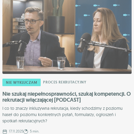
PROCES REKRUTACYJNY
NIE WYKLUCZAM
Nie szukaj niepełnosprawności, szukaj kompetencji. O
rekrutacji włączającej [PODCAST]
I co to znaczy inkluzywna rekrutacja, kiedy schodzimy z poziomu
haseł do poziomu konkretnych pytań, formularzy, ogłoszeń i
spotkań rekrutacyjnych?
17.11.2025
5 min.