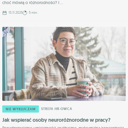
choć mówią o różnorodności? I ...
15.11.2025
5 min.
STREFA HR-OWCA
NIE WYKLUCZAM
Jak wspierać osoby neuroróżnorodne w pracy?