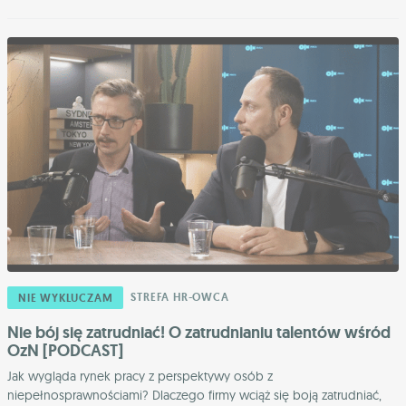
STREFA HR-OWCA
NIE WYKLUCZAM
Nie bój się zatrudniać! O zatrudnianiu talentów wśród
OzN [PODCAST]
Jak wygląda rynek pracy z perspektywy osób z
niepełnosprawnościami? Dlaczego firmy wciąż się boją zatrudniać,