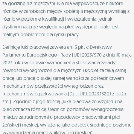
za godzinę niż mężczyźni. Nie ma wątpliwości, że niektóre
różnice w zarobkach między kobietą a mężczyzną wynikają z
różnic w poziomie kwalifikacji i wykształcenia, jednak
dyskryminacja ze względu na płeć występuje i dalej jest
realnym problemem dla rynku pracy.
Definicję luki płacowej zawiera art. 3 pkt c Dyrektywy
Parlamentu Europejskiego i Rady (UE) 2023/970 z dnia 10 maja
2023 roku w sprawie wzmocnienia stosowania zasady
równości wynagrodzeń dla mężczyzn i kobiet za taką samą
pracę lub pracę o takiej samej wartości za pośrednictwem
mechanizmów przejrzystości wynagrodzeń oraz
mechanizmów egzekwowania (Dz.U.UE.L.2023.132.21 z późn.
zm.). Zgodnie z jego treścią „luka płacowa ze względu na
płeć oznacza różnicę średnich poziomów wynagrodzenia
między zatrudnionymi u pracodawcy pracownikami płci
żeńskiej i męskiej, wyrażoną jako odsetek średniego poziomu
wynagrodzenia pracowników płci męskiej”.