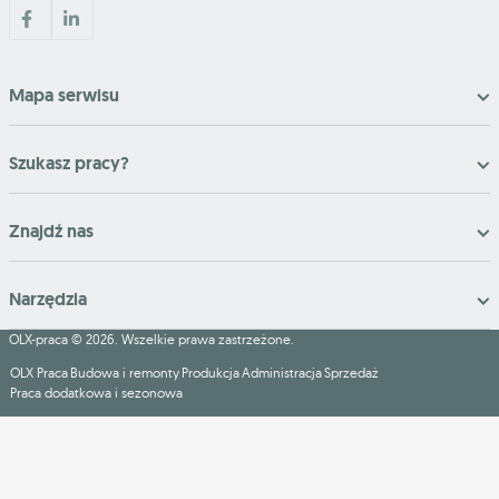
Mapa serwisu
Szukasz pracy?
Znajdź nas
Narzędzia
OLX-praca © 2026. Wszelkie prawa zastrzeżone.
OLX Praca
Budowa i remonty
Produkcja
Administracja
Sprzedaż
Praca dodatkowa i sezonowa