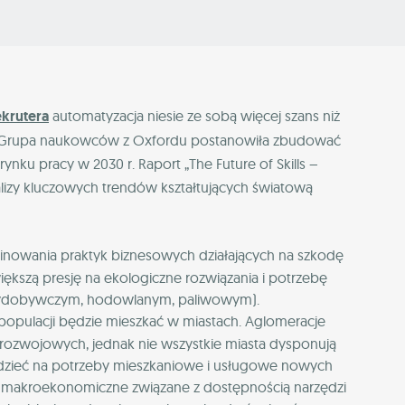
krutera
automatyzacja niesie ze sobą więcej szans niż
i? Grupa naukowców z Oxfordu postanowiła zbudować
nku pracy w 2030 r. Raport „The Future of Skills –
lizy kluczowych trendów kształtujących światową
nowania praktyk biznesowych działających na szkodę
iększą presję na ekologiczne rozwiązania i potrzebę
 wydobywczym, hodowlanym, paliwowym).
populacji będzie mieszkać w miastach. Aglomeracje
rozwojowych, jednak nie wszystkie miasta dysponują
iedzieć na potrzeby mieszkaniowe i usługowe nowych
 makroekonomiczne związane z dostępnością narzędzi