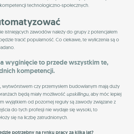
w kompetencji technologiczno-społecznych.
automatyzować
 istniejących zawodów należy do grupy z potencjałem
ie tracić popularność. Co ciekawe, te wyliczenia są o
ładano.
a wyginięcie to przede wszystkim te,
dnich kompetencji.
ną, wytwórstwem czy przemysłem budowlanym mają duży
 branżach będą miały możliwość
upskillingu
, aby móc lepiej
ym wyjątkiem od pozornej reguły są zawody związane z
ia do tych profesji nie wydaje się wysoki, to
oży się na liczbę zatrudnionych.
dzie potrzebny na rynku pracy za kilka lat?