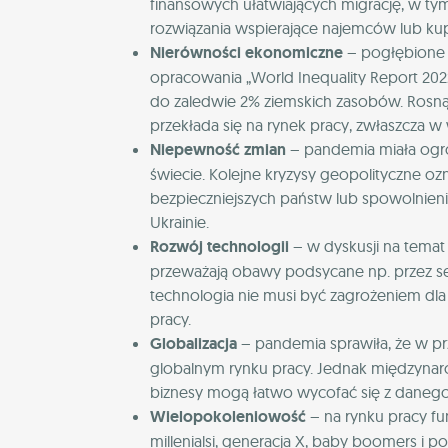
finansowych ułatwiających migrację, w ty
rozwiązania wspierające najemców lub k
Nierówności ekonomiczne
– pogłębione 
opracowania „World Inequality Report 202
do zaledwie 2% ziemskich zasobów. Rosną
przekłada się na rynek pracy, zwłaszcza w 
Niepewność zmian
– pandemia miała ogr
świecie. Kolejne kryzysy geopolityczne ozn
bezpieczniejszych państw lub spowolnieni
Ukrainie.
Rozwój technologii
– w dyskusji na temat 
przeważają obawy podsycane np. przez s
technologia nie musi być zagrożeniem dla
pracy.
Globalizacja
– pandemia sprawiła, że w p
globalnym rynku pracy. Jednak międzynar
biznesy mogą łatwo wycofać się z danego r
Wielopokoleniowość
– na rynku pracy fun
millenialsi, generacja X, baby boomers i 