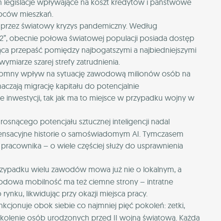
m legislacje wpływające na koszt kredytów i państwowe
upców mieszkań.
przez światowy kryzys pandemiczny. Według
2”, obecnie połowa światowej populacji posiada dostęp
ca przepaść pomiędzy najbogatszymi a najbiedniejszymi
wymiarze szarej strefy zatrudnienia.
omny wpływ na sytuację zawodową milionów osób na
aczają migrację kapitału do potencjalnie
e inwestycji, tak jak ma to miejsce w przypadku wojny w
rosnącego potencjału sztucznej inteligencji nadal
ensacyjne historie o samoświadomym AI. Tymczasem
 pracownika – o wiele częściej służy do usprawnienia
rzypadku wielu zawodów mowa już nie o lokalnym, a
odowa mobilność ma też ciemne strony – intratne
ynku, likwidując przy okazji miejsca pracy.
kcjonuje obok siebie co najmniej pięć pokoleń: zetki,
pokolenie osób urodzonych przed II wojną światową. Każda