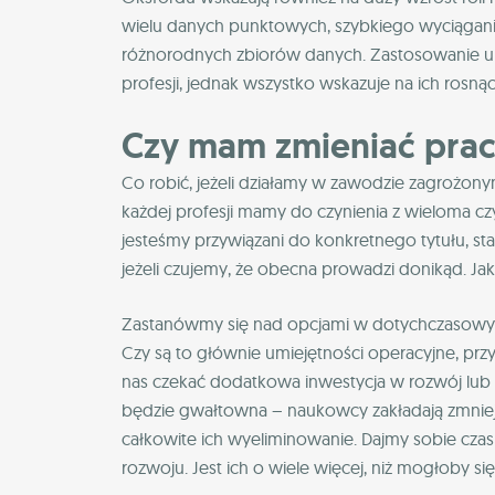
wielu danych punktowych, szybkiego wyciągan
różnorodnych zbiorów danych. Zastosowanie umi
profesji, jednak wszystko wskazuje na ich rosną
Czy mam zmieniać prac
Co robić, jeżeli działamy w zawodzie zagrożon
każdej profesji mamy do czynienia z wieloma 
jesteśmy przywiązani do konkretnego tytułu, sta
jeżeli czujemy, że obecna prowadzi donikąd. Ja
Zastanówmy się nad opcjami w dotychczasowym
Czy są to głównie umiejętności operacyjne, pr
nas czekać dodatkowa inwestycja w rozwój lub 
będzie gwałtowna – naukowcy zakładają zmniej
całkowite ich wyeliminowanie. Dajmy sobie czas 
rozwoju. Jest ich o wiele więcej, niż mogłoby s