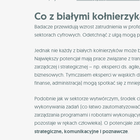
Co z białymi kołnierzy
Badacze przewidują wzrost zatrudnienia w pro
sektorach cyfrowych. Odetchnąć z ulgą mogą prz
Jednak nie każdy z białych kołnierzyków może b
Największy potencjał mają prace związane z tr
zarządczej i strategicznej – np. eksperci ds. agile
biznesowych. Tymczasem eksperci w wąskich dz
finanse, administracja) mogą spotkać się z mniejs
Podobnie jak w sektorze wytwórczym, środek ci
wykonywania zadań (co łatwo zautomatyzować) n
zarządzania programami i robotami wykonującymi
pozostaje w rękach człowieka). O potencjale 
strategiczne, komunikacyjne i poznawcze
.