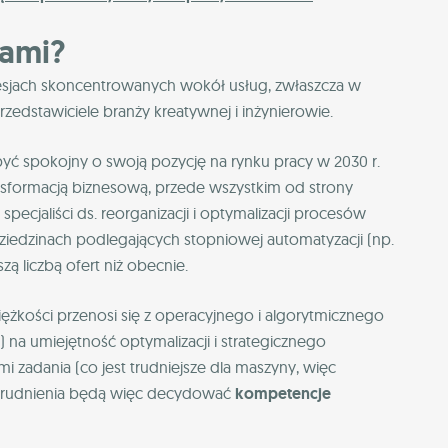
kami?
fesjach skoncentrowanych wokół usług, zwłaszcza w
edstawiciele branży kreatywnej i inżynierowie.
yć spokojny o swoją pozycję na rynku pracy w 2030 r.
ansformacją biznesową, przede wszystkim od strony
, specjaliści ds. reorganizacji i optymalizacji procesów
iedzinach podlegających stopniowej automatyzacji (np.
zą liczbą ofert niż obecnie.
ężkości przenosi się z operacyjnego i algorytmicznego
a umiejętność optymalizacji i strategicznego
 zadania (co jest trudniejsze dla maszyny, więc
zatrudnienia będą więc decydować
kompetencje