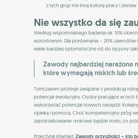
z tych grup ma inną kulturę pracy i zesta
Nie wszystko da się z
Według wspomnianego badania ok. 10% obecnie
wzrostowym. Dla porównania – 20% zawodów będz
wiele bardziej optymistyczne niż do tej pory zak
Zawody najbardziej narażone n
które wymagają niskich lub śre
Tymczasem profesje związane z produkcją rol
potencjał ewolucyjny. Osoby pracujące w tych
wykorzystać potencjał nowych narzędzi. Kolejn
opieką i pomocą. Choć kompetencyjny próg wejśc
zapotrzebowanie rynkowe będzie rosło, co przeł
Przeczytaj również:
Zawody przyszłości – kto bę