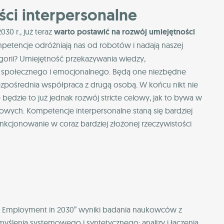
ści interpersonalne
30 r., już teraz
warto postawić na rozwój umiejętności
mpetencje odróżniają nas od robotów i nadają naszej
egorii? Umiejętność przekazywania wiedzy,
tu społecznego i emocjonalnego. Będą one niezbędne
ezpośrednia współpraca z drugą osobą. W końcu nikt nie
e będzie to już jednak rozwój stricte celowy, jak to bywa w
wych. Kompetencje interpersonalne staną się bardziej
cjonowanie w coraz bardziej złożonej rzeczywistości
 – Employment in 2030” wyniki badania naukowców z
myślenia systemowego i syntetycznego: analizy i łączenia