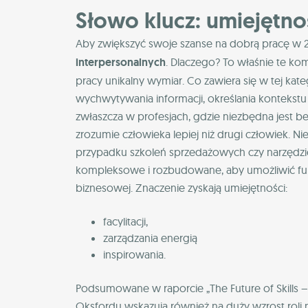
Słowo klucz: umiejętno
Aby zwiększyć swoje szanse na dobrą pracę w 20
interpersonalnych
. Dlaczego? To właśnie te ko
pracy unikalny wymiar. Co zawiera się w tej kat
wychwytywania informacji, określania konteks
zwłaszcza w profesjach, gdzie niezbędna jest b
zrozumie człowieka lepiej niż drugi człowiek. Ni
przypadku szkoleń sprzedażowych czy narzędzio
kompleksowe i rozbudowane, aby umożliwić funk
biznesowej. Znaczenie zyskają umiejętności:
facylitacji,
zarządzania energią
inspirowania.
Podsumowane w raporcie „The Future of Skills
Oksfordu wskazują również na duży wzrost roli 