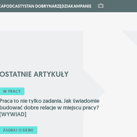
CA
PODCASTY
STAN DOBRY
NARZĘDZIA
KAMPANIE
OSTATNIE
ARTYKUŁY
W PRACY
Praca to nie tylko zadania. Jak świadomie
budować dobre relacje w miejscu pracy?
[WYWIAD]
ZADBAJ O SIEBIE