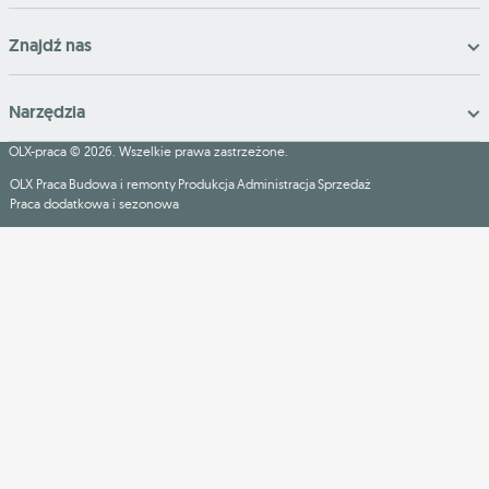
Znajdź nas
Narzędzia
OLX-praca © 2026. Wszelkie prawa zastrzeżone.
OLX Praca
Budowa i remonty
Produkcja
Administracja
Sprzedaż
Praca dodatkowa i sezonowa