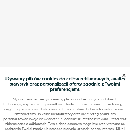
×
Używamy plików cookies do celów reklamowych, analizy
statystyk oraz personalizacji oferty zgodnie z Twoimi
preferencjami.
My oraz nasi partnerzy używamy plików cookie i innych podobnych
technologii, aby zapewnić prawidłowe działanie naszej strony internetowej, jej
ciągłe ulepszanie oraz dostosowanie treści i reklam do Twoich zainteresowań.
Przetwarzamy unikalne identyfikatory oraz dane przeglądarki, aby
personalizować Twoje doświadczenie, oceniać skuteczność reklam i treści oraz
zbierać dane o odbiorcach. Twoje dane osobowe mogą być przetwarzane na
podstawie Twojej zgody lub naszego prawnie uzasadnionego interesu. Kliknij