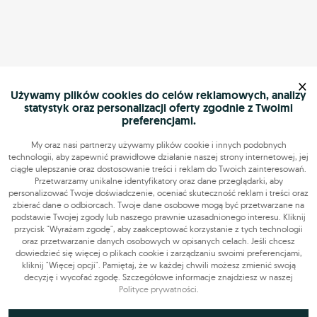
×
Używamy plików cookies do celów reklamowych, analizy
statystyk oraz personalizacji oferty zgodnie z Twoimi
preferencjami.
My oraz nasi partnerzy używamy plików cookie i innych podobnych
technologii, aby zapewnić prawidłowe działanie naszej strony internetowej, jej
ciągłe ulepszanie oraz dostosowanie treści i reklam do Twoich zainteresowań.
Przetwarzamy unikalne identyfikatory oraz dane przeglądarki, aby
personalizować Twoje doświadczenie, oceniać skuteczność reklam i treści oraz
zbierać dane o odbiorcach. Twoje dane osobowe mogą być przetwarzane na
podstawie Twojej zgody lub naszego prawnie uzasadnionego interesu. Kliknij
przycisk "Wyrażam zgodę", aby zaakceptować korzystanie z tych technologii
oraz przetwarzanie danych osobowych w opisanych celach. Jeśli chcesz
dowiedzieć się więcej o plikach cookie i zarządzaniu swoimi preferencjami,
kliknij "Więcej opcji". Pamiętaj, że w każdej chwili możesz zmienić swoją
decyzję i wycofać zgodę. Szczegółowe informacje znajdziesz w naszej
Polityce prywatności
.