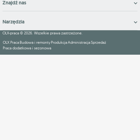
Znajdź nas
Narzędzia
OLX-praca © 2026. Wszelkie prawa zastrzeżone.
OLX Praca
Budowa i remonty
Produkcja
Administracja
Sprzedaż
Praca dodatkowa i sezonowa