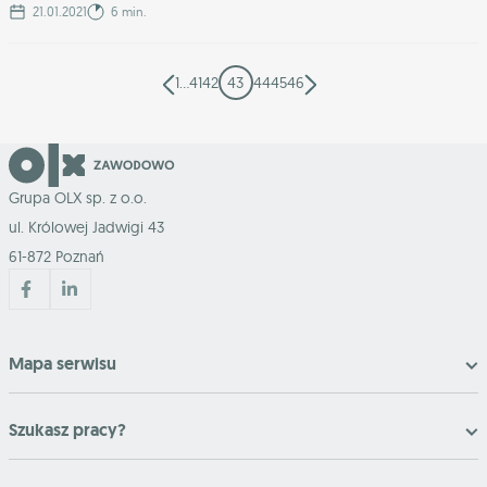
21.01.2021
6 min.
1
…
41
42
43
44
45
46
Grupa OLX sp. z o.o.
ul. Królowej Jadwigi 43
61-872 Poznań
Mapa serwisu
Szukasz pracy?