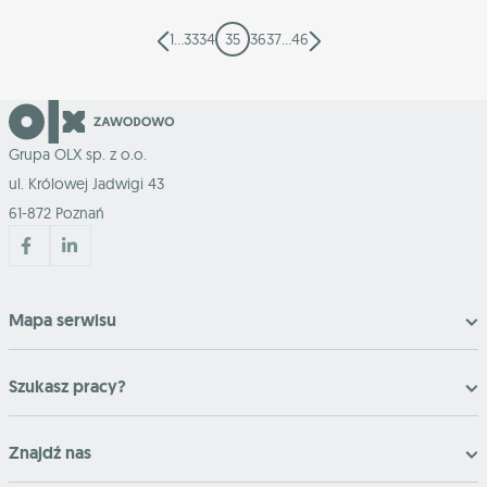
1
…
33
34
35
36
37
…
46
Grupa OLX sp. z o.o.
ul. Królowej Jadwigi 43
61-872 Poznań
Mapa serwisu
Szukasz pracy?
Znajdź nas