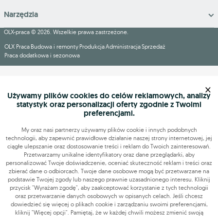
Narzędzia
OLX-praca © 2026. Wszelkie prawa zastrzeżone.
OLX Praca
Budowa i remonty
Produkcja
Administracja
Sprzedaż
Praca dodatkowa i sezonowa
×
Używamy plików cookies do celów reklamowych, analizy
statystyk oraz personalizacji oferty zgodnie z Twoimi
preferencjami.
My oraz nasi partnerzy używamy plików cookie i innych podobnych
technologii, aby zapewnić prawidłowe działanie naszej strony internetowej, jej
ciągłe ulepszanie oraz dostosowanie treści i reklam do Twoich zainteresowań.
Przetwarzamy unikalne identyfikatory oraz dane przeglądarki, aby
personalizować Twoje doświadczenie, oceniać skuteczność reklam i treści oraz
zbierać dane o odbiorcach. Twoje dane osobowe mogą być przetwarzane na
podstawie Twojej zgody lub naszego prawnie uzasadnionego interesu. Kliknij
przycisk "Wyrażam zgodę", aby zaakceptować korzystanie z tych technologii
oraz przetwarzanie danych osobowych w opisanych celach. Jeśli chcesz
dowiedzieć się więcej o plikach cookie i zarządzaniu swoimi preferencjami,
kliknij "Więcej opcji". Pamiętaj, że w każdej chwili możesz zmienić swoją