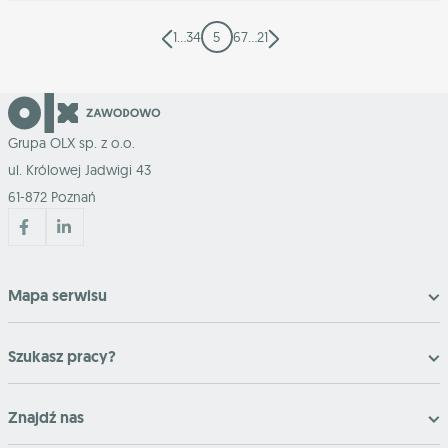
1
…
3
4
5
6
7
…
21
Grupa OLX sp. z o.o.
ul. Królowej Jadwigi 43
61-872 Poznań
Mapa serwisu
Szukasz pracy?
Znajdź nas