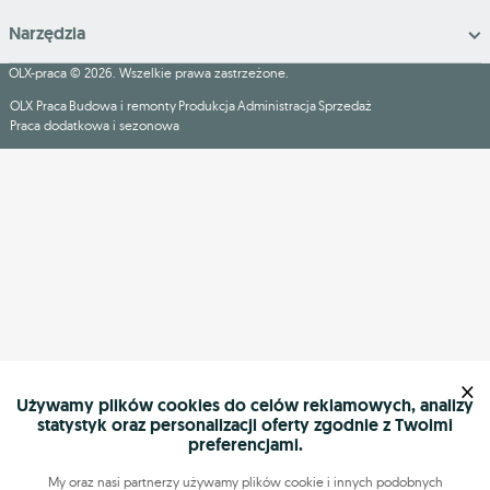
Narzędzia
OLX-praca © 2026. Wszelkie prawa zastrzeżone.
OLX Praca
Budowa i remonty
Produkcja
Administracja
Sprzedaż
Praca dodatkowa i sezonowa
×
Używamy plików cookies do celów reklamowych, analizy
statystyk oraz personalizacji oferty zgodnie z Twoimi
preferencjami.
My oraz nasi partnerzy używamy plików cookie i innych podobnych