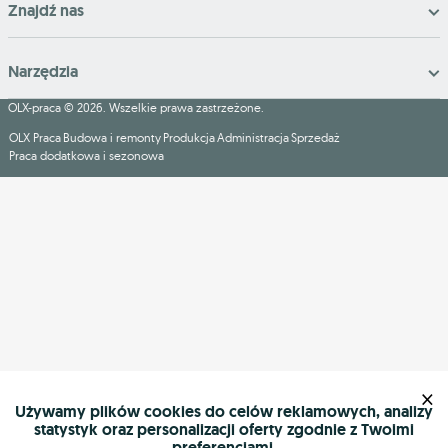
Znajdź nas
Narzędzia
OLX-praca © 2026. Wszelkie prawa zastrzeżone.
OLX Praca
Budowa i remonty
Produkcja
Administracja
Sprzedaż
Praca dodatkowa i sezonowa
×
Używamy plików cookies do celów reklamowych, analizy
statystyk oraz personalizacji oferty zgodnie z Twoimi
preferencjami.