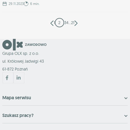
29.11.2023
6 min.
1
2
3
4
…
21
Grupa OLX sp. z o.o.
ul. Królowej Jadwigi 43
61-872 Poznań
Mapa serwisu
Szukasz pracy?