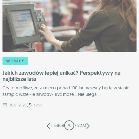
W PRACY
Jakich zawodów lepiej unikać? Perspektywy na
najbliższe lata
Czy to możliwe, że za nieco ponad 100 lat maszyny będą w stanie
zastąpić wszelkie zawody? Być może… Nie ulega ...
30.01.2020
3 min.
1
…
68
69
70
71
72
73