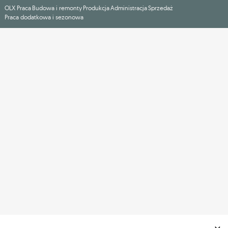
OLX Praca
Budowa i remonty
Produkcja
Administracja
Sprzedaż
Praca dodatkowa i sezonowa