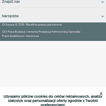
Znajdź nas
Narzędzia
OLX-praca © 2026. Wszelkie prawa zastrzeżone.
OLX Praca
Budowa i remonty
Produkcja
Administracja
Sprzedaż
Praca dodatkowa i sezonowa
×
Używamy plików cookies do celów reklamowych, analizy
statystyk oraz personalizacji oferty zgodnie z Twoimi
preferencjami.