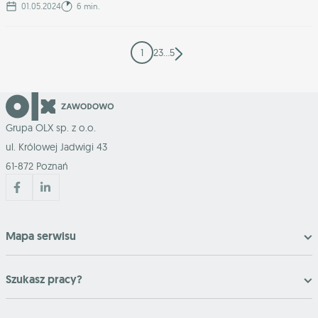
01.05.2024
6 min.
1
2
3
…
5
Grupa OLX sp. z o.o.
ul. Królowej Jadwigi 43
61-872 Poznań
Mapa serwisu
Szukasz pracy?