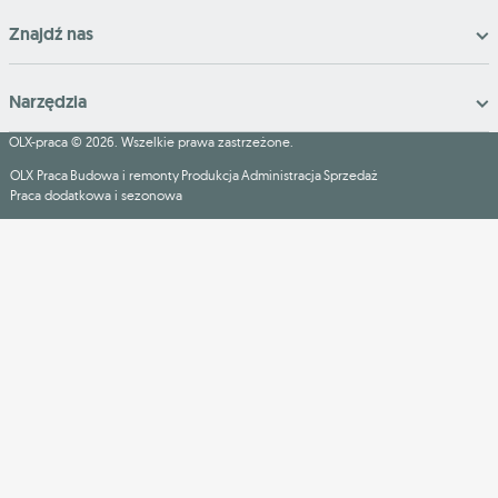
Znajdź nas
Narzędzia
OLX-praca © 2026. Wszelkie prawa zastrzeżone.
OLX Praca
Budowa i remonty
Produkcja
Administracja
Sprzedaż
Praca dodatkowa i sezonowa