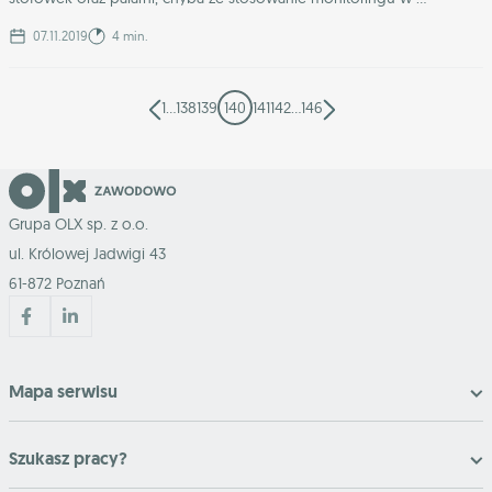
07.11.2019
4 min.
1
…
138
139
140
141
142
…
146
Grupa OLX sp. z o.o.
ul. Królowej Jadwigi 43
61-872 Poznań
Mapa serwisu
Szukasz pracy?