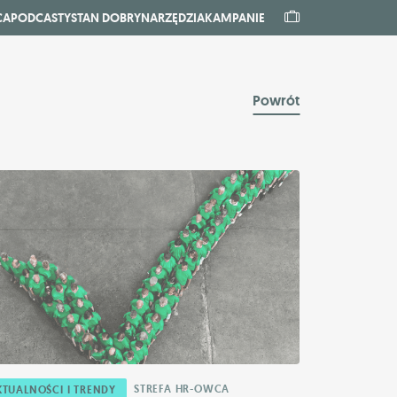
CA
PODCASTY
STAN DOBRY
NARZĘDZIA
KAMPANIE
Powrót
STREFA HR-OWCA
KTUALNOŚCI I TRENDY