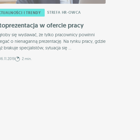
STREFA HR-OWCA
KTUALNOŚCI I TRENDY
toprezentacja w ofercie pracy
łoby się wydawać, że tylko pracownicy powinni
egać o nienaganną prezentację. Na rynku pracy, gdzie
ż brakuje specjalistów, sytuacja się ...
6.11.2019
2 min.