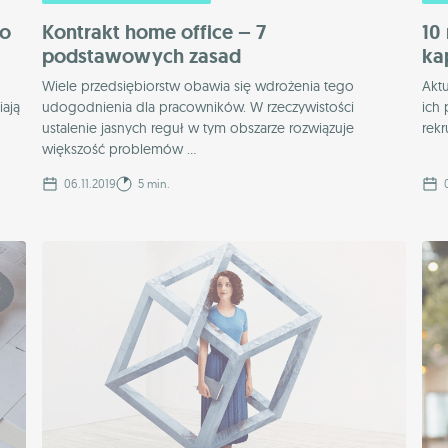
do
Kontrakt home office – 7
10
podstawowych zasad
ka
Wiele przedsiębiorstw obawia się wdrożenia tego
Aktu
iają
udogodnienia dla pracowników. W rzeczywistości
ich
ustalenie jasnych reguł w tym obszarze rozwiązuje
rekr
większość problemów ...
06.11.2019
5 min.
0