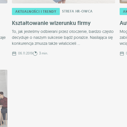
STREFA HR-OWCA
AKTUALNOŚCI I TRENDY
A
Kształtowanie wizerunku firmy
Au
To, jak jesteśmy odbierani przez otoczenie, bardzo często
Mog
taje
decyduje o naszym sukcesie bądź porażce. Nasilająca się
zabi
konkurencja zmusza także właścicieli ...
wcią
06.11.2019
3 min.
0