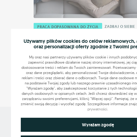
ZADBAJ O SIEBIE
PRACA DOPASOWANA DO ŻYCIA
Zmęczenie po pracy – jak sobie z nim
Używamy plików cookies do celów reklamowych, an
radzić?
oraz personalizacji oferty zgodnie z Twoimi pr
Zmęczenie po pracy to problem, który dotyka większ
My oraz nasi partnerzy używamy plików cookie i innych podobnyc
pracowników. Wbrew pozorom jego powody to nie t
zapewnić prawidłowe działanie naszej strony internetowej, jej cią
dostosowanie treści i reklam do Twoich zainteresowań. Przetwarzamy u
nadmiar obowiązków. Stres, mała ...
oraz dane przeglądarki, aby personalizować Twoje doświadczenie, 
reklam i treści oraz zbierać dane o odbiorcach. Twoje dane osobowe
30.09.2024
6 min.
na podstawie Twojej zgody lub naszego prawnie uzasadnionego intere
"Wyrażam zgodę", aby zaakceptować korzystanie z tych technologii
danych osobowych w opisanych celach. Jeśli chcesz dowiedzieć się wię
zarządzaniu swoimi preferencjami, kliknij "Więcej opcji". Pamiętaj, że
zmienić swoją decyzję i wycofać zgodę. Szczegółowe informacje znaj
prywatności
.
Grupa OLX sp. z o.o.
Niezbędne do funkcjonowania strony
Wyrażam zgodę
ul. Królowej Jadwigi 43
61-872 Poznań
Technicznie niezbędne pliki cookie odgrywają kluczową rolę w z