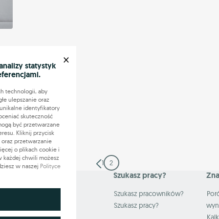
×
alizy statystyk
eferencjami.
ości
h technologii, aby
ylko
głe ulepszanie oraz
nikalne identyfikatory
oceniać skuteczność
 mogą być przetwarzane
su. Kliknij przycisk
 oraz przetwarzanie
cej o plikach cookie i
 w każdej chwili możesz
1
2
dziesz w naszej
Polityce
Mapa serwisu
Szukasz pracy?
Zna
W pracy
Szukasz pracowników?
Por
Rynek Pracy
Szukasz pracy?
wyn
Strefa HR-owca
Kal
apewnieniu