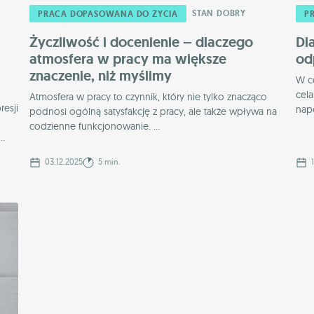
STAN DOBRY
PRACA DOPASOWANA DO ŻYCIA
P
Życzliwość i docenienie – dlaczego
Dl
atmosfera w pracy ma większe
od
znaczenie, niż myślimy
W c
cel
Atmosfera w pracy to czynnik, który nie tylko znacząco
esji
napę
podnosi ogólną satysfakcję z pracy, ale także wpływa na
codzienne funkcjonowanie. ...
..
03.12.2025
5 min.
1