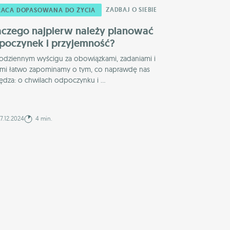
ZADBAJ O SIEBIE
RACA DOPASOWANA DO ŻYCIA
aczego najpierw należy planować
poczynek i przyjemność?
odziennym wyścigu za obowiązkami, zadaniami i
ami łatwo zapominamy o tym, co naprawdę nas
dza: o chwilach odpoczynku i ...
7.12.2024
4 min.