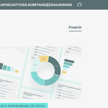
CA
PODCASTY
STAN DOBRY
NARZĘDZIA
KAMPANIE
Powrót
RACA DOPASOWANA DO ŻYCIA