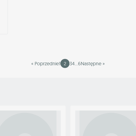
« Poprzednie
1
2
3
4
…
6
Następne »