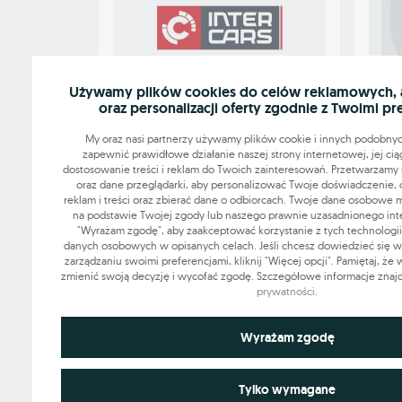
Używamy plików cookies do celów reklamowych, an
OGŁ
oraz personalizacji oferty zgodnie z Twoimi pr
OGŁOSZENIE WYRÓŻNIONE
Obsł
My oraz nasi partnerzy używamy plików cookie i innych podobnyc
Biels
Magazynier INTER CARS Szczecin
zapewnić prawidłowe działanie naszej strony internetowej, jej cią
Prawobrzeże [K/M]
dostosowanie treści i reklam do Twoich zainteresowań. Przetwarzamy u
oraz dane przeglądarki, aby personalizować Twoje doświadczenie, 
reklam i treści oraz zbierać dane o odbiorcach. Twoje dane osobowe
4900 - 5800 PLN
na podstawie Twojej zgody lub naszego prawnie uzasadnionego intere
"Wyrażam zgodę", aby zaakceptować korzystanie z tych technologii
Szczecin
07.08.2026
Bielsk
danych osobowych w opisanych celach. Jeśli chcesz dowiedzieć się wię
zarządzaniu swoimi preferencjami, kliknij "Więcej opcji". Pamiętaj, że
zmienić swoją decyzję i wycofać zgodę. Szczegółowe informacje znaj
prywatności
.
Grupa OLX sp. z o.o.
Niezbędne do funkcjonowania strony
Wyrażam zgodę
ul. Królowej Jadwigi 43
61-872 Poznań
Technicznie niezbędne pliki cookie odgrywają kluczową rolę w z
Wykorzystywane do analiz statystycznych i pomiarów
prawidłowego działania strony internetowej. Obejmują one identyfi
Tylko wymagane
pozwalają na rozpoznanie użytkownika podczas przeglądania różn